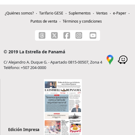
¿Quiénes somos?
Tarifario GESE
Suplementos
Ventas
e-Paper
Puntos de venta
Términos y condiciones
© 2019 La Estrella de Panamá
C/ Alejandro A. Duque G. - Apartado 0815-00507, Zona 4
Teléfono: +507 204-0000
Edición Impresa