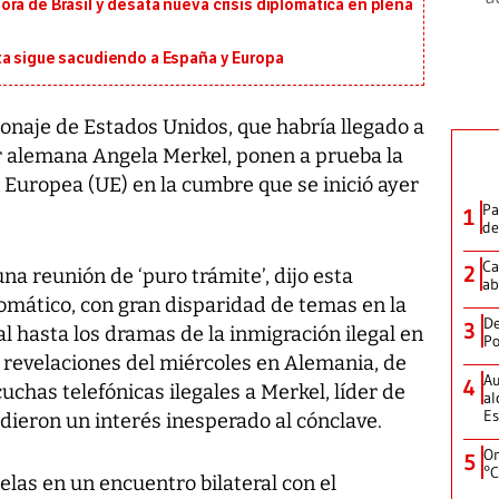
ra de Brasil y desata nueva crisis diplomática en plena
ta sigue sacudiendo a España y Europa
onaje de Estados Unidos, que habría llegado a
ler alemana Angela Merkel, ponen a prueba la
n Europea (UE) en la cumbre que se inició ayer
Pa
1
de
Ca
2
a reunión de ‘puro trámite’, dijo esta
ab
omático, con gran disparidad de temas en la
De
3
l hasta los dramas de la inmigración ilegal en
Po
s revelaciones del miércoles en Alemania, de
Au
4
uchas telefónicas ilegales a Merkel, líder de
al
Es
 dieron un interés inesperado al cónclave.
On
5
°C
elas en un encuentro bilateral con el