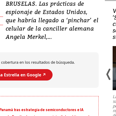
BRUSELAS. Las prácticas de
Video, Japón: Terremoto
V
espionaje de Estados Unidos,
deja heridos y graves
‘
que habría llegado a ‘pinchar’ el
daños en Kumamoto
c
celular de la canciller alemana
s
Angela Merkel,...
s
 cobertura en los resultados de búsqueda.
a Estrella en Google ↗️
Un fuerte terremoto de magnitud
7,1 se registró este martes 28 de
julio en la prefectura de Kumamoto,
L
al sur de Japón, provocando una
s
emergencia de gran
...
p
 Panamá tras estrategia de semiconductores e IA
r
d