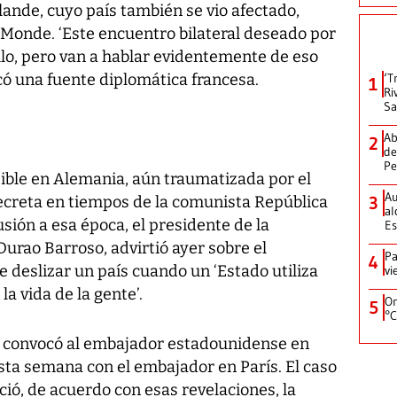
lande, cuyo país también se vio afectado,
 Monde. ‘Este encuentro bilateral deseado por
llo, pero van a hablar evidentemente de eso
icó una fuente diplomática francesa.
‘T
1
Ri
Sa
Ab
2
de
Pe
ible en Alemania, aún traumatizada por el
Au
 secreta en tiempos de la comunista República
3
al
ión a esa época, el presidente de la
Es
urao Barroso, advirtió ayer sobre el
Pa
4
de deslizar un país cuando un ‘Estado utiliza
vi
a vida de la gente’.
On
5
°C
n convocó al embajador estadounidense en
 esta semana con el embajador en París. El caso
ció, de acuerdo con esas revelaciones, la