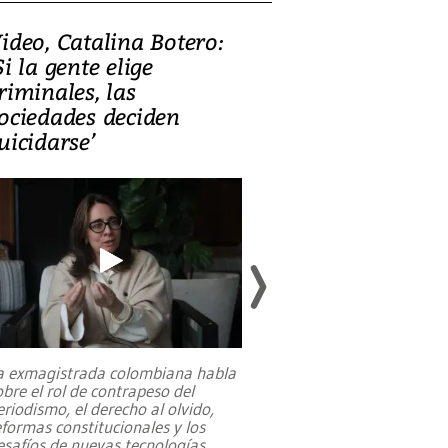
ideo, Catalina Botero:
Video: Lula la
Si la gente elige
candidatura 
riminales, las
promesas de i
ociedades deciden
en defensa, ed
uicidarse’
tierras raras
a exmagistrada colombiana habla
Entre recuerdos y es
obre el rol de contrapeso del
referencias hacia sus
eriodismo, el derecho al olvido,
presidente de Brasil,
eformas constitucionales y los
da Silva, oficializó 
esafíos de nuevas tecnologías
...
candidatura
...