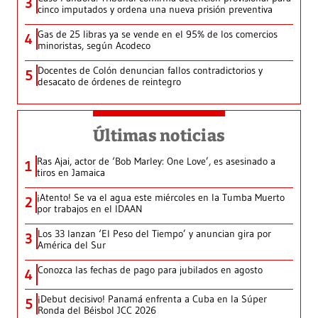
3
cinco imputados y ordena una nueva prisión preventiva
Gas de 25 libras ya se vende en el 95% de los comercios
4
minoristas, según Acodeco
Docentes de Colón denuncian fallos contradictorios y
5
desacato de órdenes de reintegro
Últimas noticias
Ras Ajai, actor de ‘Bob Marley: One Love’, es asesinado a
1
tiros en Jamaica
¡Atento! Se va el agua este miércoles en la Tumba Muerto
2
por trabajos en el IDAAN
Los 33 lanzan ‘El Peso del Tiempo’ y anuncian gira por
3
América del Sur
Conozca las fechas de pago para jubilados en agosto
4
¡Debut decisivo! Panamá enfrenta a Cuba en la Súper
5
Ronda del Béisbol JCC 2026