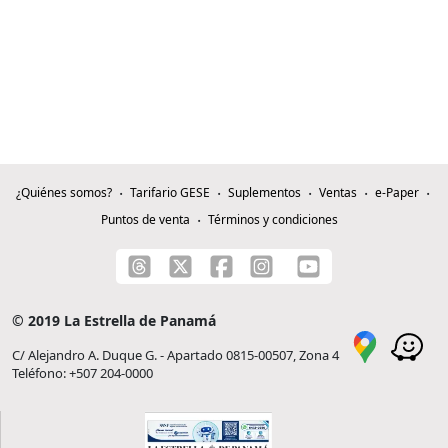
¿Quiénes somos?
Tarifario GESE
Suplementos
Ventas
e-Paper
Puntos de venta
Términos y condiciones
© 2019 La Estrella de Panamá
C/ Alejandro A. Duque G. - Apartado 0815-00507, Zona 4
Teléfono: +507 204-0000