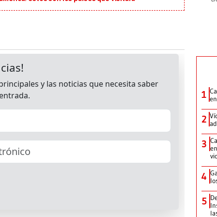
Ca
1
en
Ví
2
ad
Ca
3
en
vi
Ga
4
lo
De
5
In
la