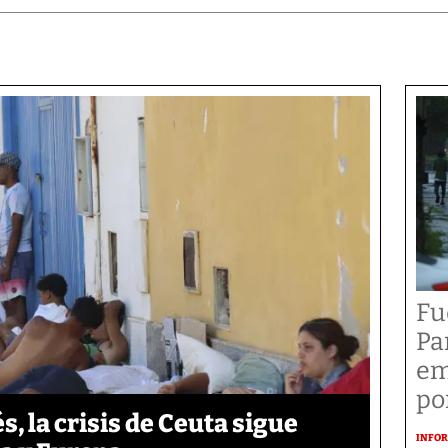
Fu
Pa
em
po
 la crisis de Ceuta sigue
INFOR