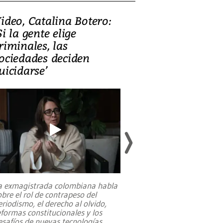
ideo, Catalina Botero:
Video: Lula la
Si la gente elige
candidatura 
riminales, las
promesas de i
ociedades deciden
en defensa, ed
uicidarse’
tierras raras
a exmagistrada colombiana habla
Entre recuerdos y es
obre el rol de contrapeso del
referencias hacia sus
eriodismo, el derecho al olvido,
presidente de Brasil,
eformas constitucionales y los
da Silva, oficializó 
esafíos de nuevas tecnologías
...
candidatura
...