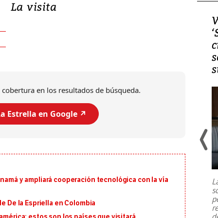
La visita
Video, Japón: Terremoto
V
deja heridos y graves
‘
daños en Kumamoto
c
s
s
 cobertura en los resultados de búsqueda.
a Estrella en Google ↗️
Un fuerte terremoto de magnitud
7,1 se registró este martes 28 de
julio en la prefectura de Kumamoto,
anamá y ampliará cooperación tecnológica con la vía
L
al sur de Japón, provocando una
s
emergencia de gran
...
p
de De la Espriella en Colombia
r
d
américa: estos son los países que visitará