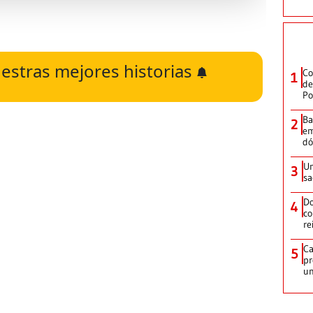
estras mejores historias
Co
1
de
Po
Ba
2
em
dó
Un
3
sa
Do
4
co
re
Ca
5
pr
un