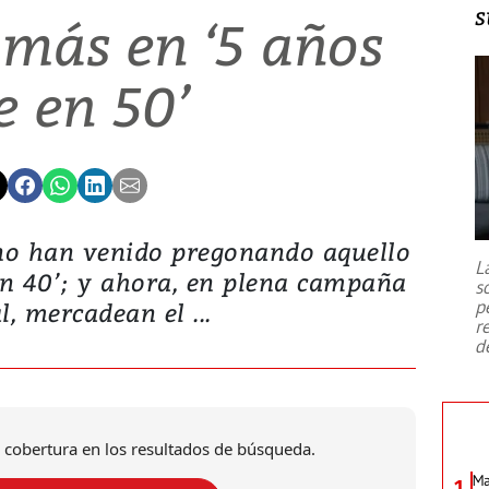
s
. más en ‘5 años
e en 50’
rno han venido pregonando aquello
L
en 40’; y ahora, en plena campaña
s
p
l, mercadean el ...
r
d
 cobertura en los resultados de búsqueda.
Ma
1