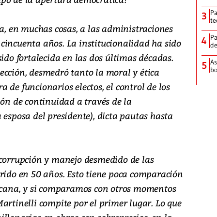
Pa
3
te
ra, en muchas cosas, a las administraciones
Pa
4
cincuenta años. La institucionalidad ha sido
de
sido fortalecida en las dos últimas décadas.
As
5
bo
ección, desmedró tanto la moral y ética
 de funcionarios electos, el control de los
ión de continuidad a través de la
 esposa del presidente), dicta pautas hasta
 corrupción y manejo desmedido de las
rrido en 50 años. Esto tiene poca comparación
licana, y si comparamos con otros momentos
artinelli compite por el primer lugar. Lo que