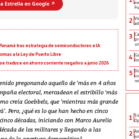
ev
a Estrella en Google ↗️
Po
Ví
2
ad
Ca
3
pr
un
 Panamá tras estrategia de semiconductores e IA
ormas a la Ley de Puerto Libre
Ga
4
lo
 se traduce en ahorro corriente negativo a junio 2026
Do
5
co
re
venido pregonando aquello de ‘más en 4 años
mpaña electoral, mercadean el estribillo ‘más
como creía Goebbels, que ‘mientras más grande
á’. Pero, ¿qué es lo que han hecho en cinco
Tr
1
 cinco décadas, iniciando con Marco Aurelio
Op
écada de los militares y llegando a las
Ah
2
ju
mpo de la apertura democrática?