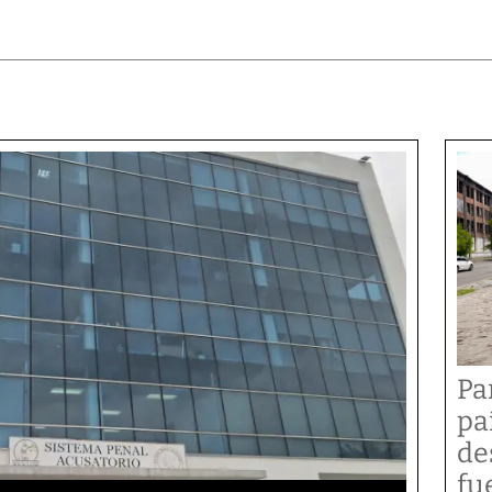
Pa
pa
de
fu