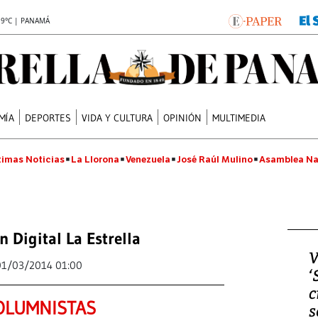
.9°C | PANAMÁ
MÍA
DEPORTES
VIDA Y CULTURA
OPINIÓN
MULTIMEDIA
timas Noticias
La Llorona
Venezuela
José Raúl Mulino
Asamblea Na
n Digital La Estrella
V
01/03/2014 01:00
‘
c
OLUMNISTAS
s