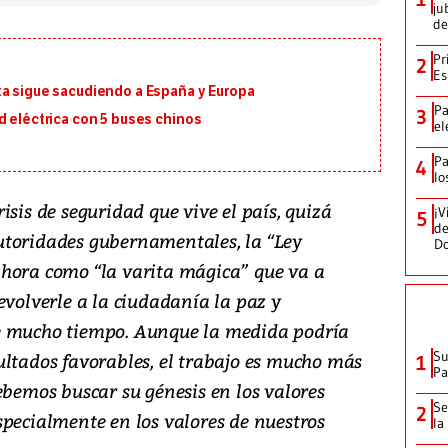
ju
de
Pr
2
Es
ta sigue sacudiendo a España y Europa
Pa
3
d eléctrica con 5 buses chinos
el
Pa
4
lo
isis de seguridad que vive el país, quizá
¡V
5
de
utoridades gubernamentales, la “Ley
D
hora como “la varita mágica” que va a
evolverle a la ciudadanía la paz y
e mucho tiempo. Aunque la medida podría
Su
ultados favorables, el trabajo es mucho más
1
P
ebemos buscar su génesis en los valores
Se
2
specialmente en los valores de nuestros
la