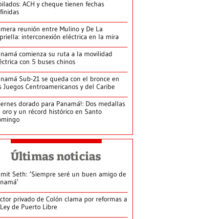
bilados: ACH y cheque tienen fechas
finidas
imera reunión entre Mulino y De La
priella: interconexión eléctrica en la mira
namá comienza su ruta a la movilidad
éctrica con 5 buses chinos
namá Sub-21 se queda con el bronce en
s Juegos Centroamericanos y del Caribe
iernes dorado para Panamá!: Dos medallas
 oro y un récord histórico en Santo
omingo
Últimas noticias
mit Seth: ‘Siempre seré un buen amigo de
anamá’
ctor privado de Colón clama por reformas a
 Ley de Puerto Libre