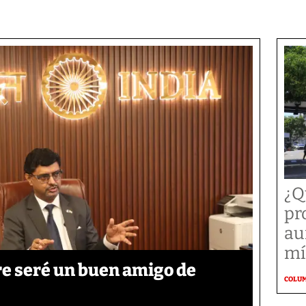
¿Q
pr
au
mí
re seré un buen amigo de
COLU