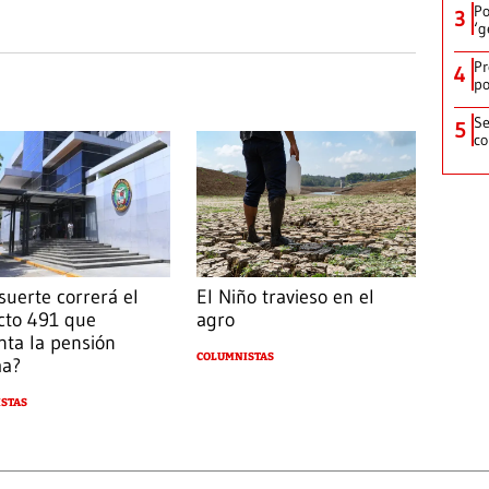
Po
3
‘g
Pr
4
po
Se
5
co
suerte correrá el
El Niño travieso en el
cto 491 que
agro
ta la pensión
COLUMNISTAS
ma?
STAS