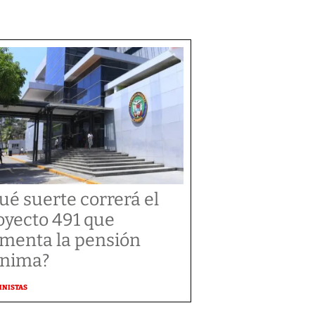
ué suerte correrá el
oyecto 491 que
menta la pensión
nima?
MNISTAS