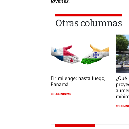
jóvenes.
Otras columnas
Fir milenge: hasta luego,
¿Qué 
Panamá
proye
aumen
COLUMNISTAS
míni
COLUMNI