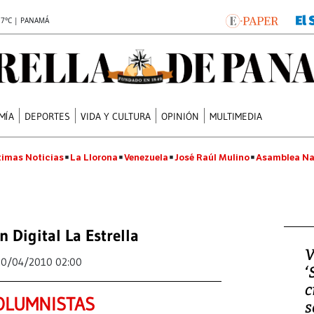
.7°C | PANAMÁ
MÍA
DEPORTES
VIDA Y CULTURA
OPINIÓN
MULTIMEDIA
timas Noticias
La Llorona
Venezuela
José Raúl Mulino
Asamblea Na
n Digital La Estrella
V
20/04/2010 02:00
‘
c
OLUMNISTAS
s