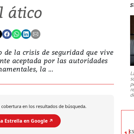
s
l ático
de la crisis de seguridad que vive
amente aceptada por las autoridades
amentales, la ...
L
s
p
r
d
 cobertura en los resultados de búsqueda.
a Estrella en Google ↗️
CS
1