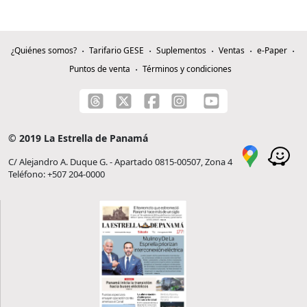
¿Quiénes somos?
Tarifario GESE
Suplementos
Ventas
e-Paper
Puntos de venta
Términos y condiciones
© 2019 La Estrella de Panamá
C/ Alejandro A. Duque G. - Apartado 0815-00507, Zona 4
Teléfono: +507 204-0000