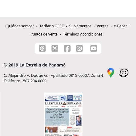
¿Quiénes somos?
Tarifario GESE
Suplementos
Ventas
e-Paper
Puntos de venta
Términos y condiciones
© 2019 La Estrella de Panamá
C/ Alejandro A. Duque G. - Apartado 0815-00507, Zona 4
Teléfono: +507 204-0000