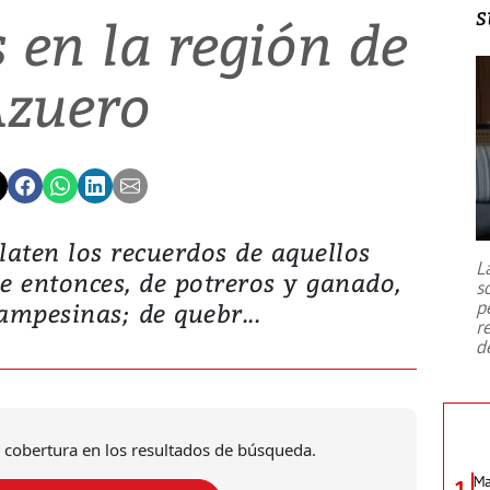
s
 en la región de
zuero
aten los recuerdos de aquellos
L
e entonces, de potreros y ganado,
s
p
mpesinas; de quebr...
r
d
 cobertura en los resultados de búsqueda.
Ma
1