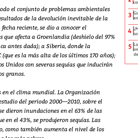
co
 todo el conjunto de problemas ambientales
Gi
3
esultados de la devolución inevitable de la
en
fecha reciente, se dio a conocer el
¿M
4
so
s que afecta a Groenlandia (deshielo del 97%
Lo
ca antes dada); a Siberia, donde la
5
im
(que es la más alta de los últimos 170 años);
de
dos Unidos con severas sequías que inducirán
os granos.
en el clima mundial. La Organización
studio del periodo 2000—2010, sobre el
 se dieron inundaciones en el 63% de las
e en el 43%, se produjeron sequías. Las
, como también aumenta el nivel de los