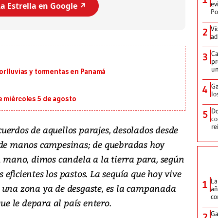
ev
a Estrella en Google ↗️
Po
Ví
2
ad
Ca
3
pr
un
or lluvias y tormentas en Panamá
Ga
4
lo
e miércoles 5 de agosto
Do
5
co
re
uerdos de aquellos parajes, desolados desde
, de manos campesinas; de quebradas hoy
n mano, dimos candela a la tierra para, según
eficientes los pastos. La sequía que hoy vive
La
1
a una zona ya de desgaste, es la campanada
añ
c
que le depara al país entero.
Ga
2