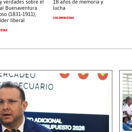
 y verdades sobre el
18 años de memoria y
al Buenaventura
lucha
oso (1831-1911),
COLUMNISTAS
íder liberal
STAS