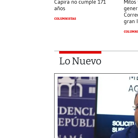
Capira no cumple 171
Mitos
años
gener
Corre
COLUMNISTAS
gran l
COLUMNI
Lo Nuevo