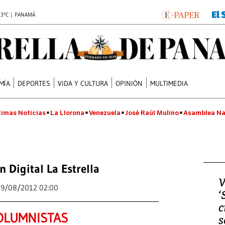
.3°C | PANAMÁ
MÍA
DEPORTES
VIDA Y CULTURA
OPINIÓN
MULTIMEDIA
timas Noticias
La Llorona
Venezuela
José Raúl Mulino
Asamblea Na
n Digital La Estrella
V
19/08/2012 02:00
‘
c
OLUMNISTAS
s