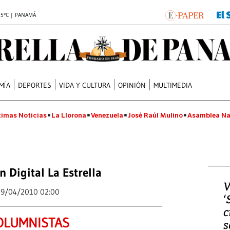
.5°C | PANAMÁ
MÍA
DEPORTES
VIDA Y CULTURA
OPINIÓN
MULTIMEDIA
timas Noticias
La Llorona
Venezuela
José Raúl Mulino
Asamblea Na
n Digital La Estrella
V
19/04/2010 02:00
‘
c
OLUMNISTAS
s