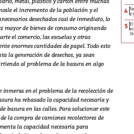
vidrio, metal, plástico y cartón entre muchas
osle el incremento de la población y el
Se
4
y 
necesarios desechados casi de inmediato, lo
El
5
ez mayor de bienes de consumo originando
ec
Ji
arte el comercio, las escuelas y otras
ente enormes cantidades de papel. Todo esto
nta la generación de desechos, ya sean
virtiendo al problema de la basura en algo
 inmersa en el problema de la recolección de
basura ha rebasado la capacidad necesaria y
 basura en las calles. Para solucionar este
 de la compra de camiones recolectores de
umenta la capacidad necesaria para