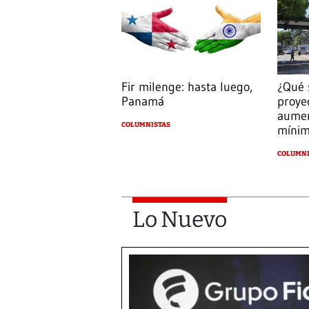
Fir milenge: hasta luego,
¿Qué 
Panamá
proye
aumen
COLUMNISTAS
míni
COLUMNI
Lo Nuevo