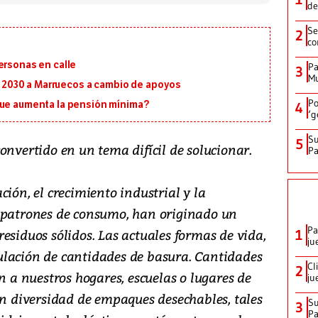
de
Se
2
co
ersonas en calle
Pa
3
Mu
al 2030 a Marruecos a cambio de apoyos
Po
que aumenta la pensión mínima?
4
‘g
Su
5
onvertido en un tema difícil de solucionar.
P
ción, el crecimiento industrial y la
s patrones de consumo, han originado un
Pa
esiduos sólidos. Las actuales formas de vida,
1
ju
ulación de cantidades de basura. Cantidades
Cl
2
n a nuestros hogares, escuelas o lugares de
ju
en diversidad de empaques desechables, tales
Su
3
P