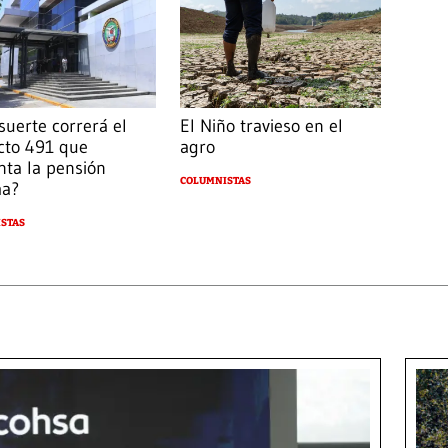
suerte correrá el
El Niño travieso en el
cto 491 que
agro
ta la pensión
COLUMNISTAS
ma?
STAS