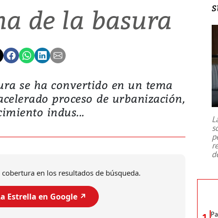
s
ma de la basura
ura se ha convertido en un tema
l acelerado proceso de urbanización,
cimiento indus...
L
s
p
r
d
 cobertura en los resultados de búsqueda.
a Estrella en Google ↗️
Pa
1