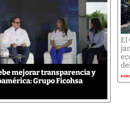
El 
ja
ec
de
ebe mejorar transparencia y
ECON
oamérica: Grupo Ficohsa