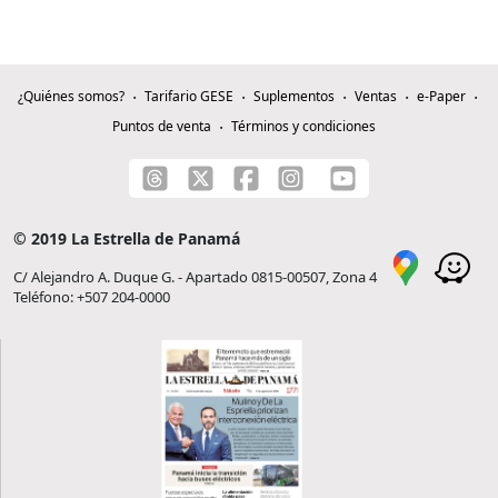
¿Quiénes somos?
Tarifario GESE
Suplementos
Ventas
e-Paper
Puntos de venta
Términos y condiciones
© 2019 La Estrella de Panamá
C/ Alejandro A. Duque G. - Apartado 0815-00507, Zona 4
Teléfono: +507 204-0000