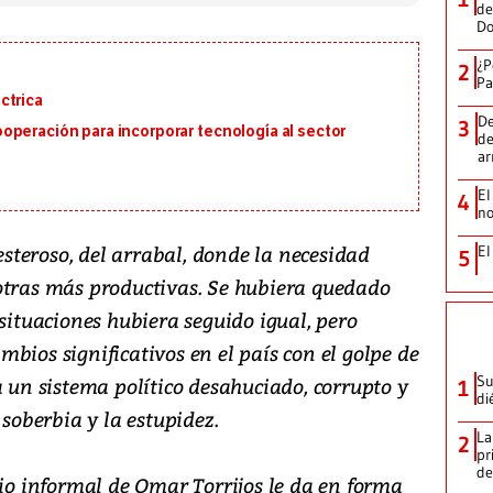
de
D
¿P
2
Pa
ctrica
De
3
operación para incorporar tecnología al sector
de
a
El
4
no
teroso, del arrabal, donde la necesidad
El
5
otras más productivas. Se hubiera quedado
 situaciones hubiera seguido igual, pero
bios significativos en el país con el golpe de
Su
a un sistema político desahuciado, corrupto y
1
di
 soberbia y la estupidez.
La
2
pr
de
pio informal de Omar Torrijos le da en forma