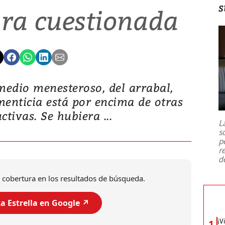
s
ra cuestionada
medio menesteroso, del arrabal,
enticia está por encima de otras
ctivas. Se hubiera ...
L
s
p
r
d
 cobertura en los resultados de búsqueda.
a Estrella en Google ↗️
¡V
1