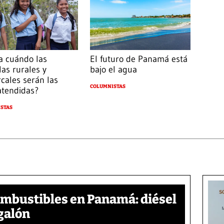
a cuándo las
El futuro de Panamá está
las rurales y
bajo el agua
cales serán las
COLUMNISTAS
atendidas?
STAS
ombustibles en Panamá: diésel
galón