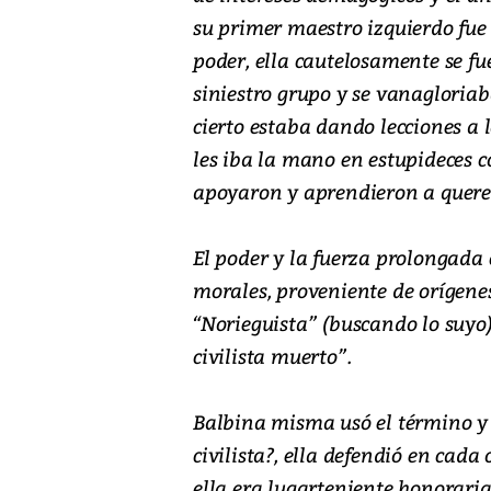
su primer maestro izquierdo fue
poder, ella cautelosamente se fu
siniestro grupo y se vanagloriaba
cierto estaba dando lecciones a 
les iba la mano en estupideces 
apoyaron y aprendieron a querer
El poder y la fuerza prolongada 
morales, proveniente de orígenes
“Norieguista” (buscando lo suyo) 
civilista muerto”.
Balbina misma usó el término y p
civilista?, ella defendió en cada
ella era lugarteniente honoraria 