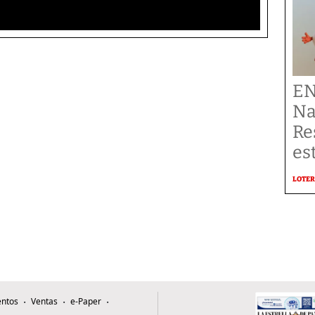
EN
Na
Re
es
LOTER
ntos
Ventas
e-Paper