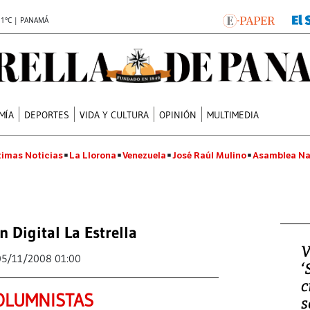
.1°C | PANAMÁ
MÍA
DEPORTES
VIDA Y CULTURA
OPINIÓN
MULTIMEDIA
timas Noticias
La Llorona
Venezuela
José Raúl Mulino
Asamblea Na
n Digital La Estrella
V
05/11/2008 01:00
‘
c
OLUMNISTAS
s