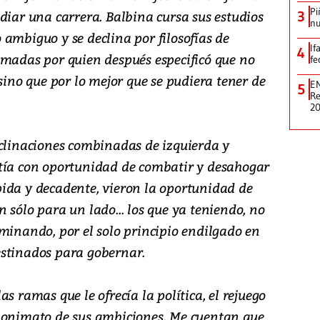
Pi
diar una carrera. Balbina cursa sus estudios
3
nu
ambiguo y se declina por filosofías de
If
4
smadas por quien después especificó que no
fe
 sino que por lo mejor que se pudiera tener de
EN
5
Re
2
nclinaciones combinadas de izquierda y
tía con oportunidad de combatir y desahogar
ida y decadente, vieron la oportunidad de
 sólo para un lado... los que ya teniendo, no
minando, por el solo principio endilgado en
estinados para gobernar.
s ramas que le ofrecía la política, el rejuego
anonimato de sus ambiciones. Me cuentan que