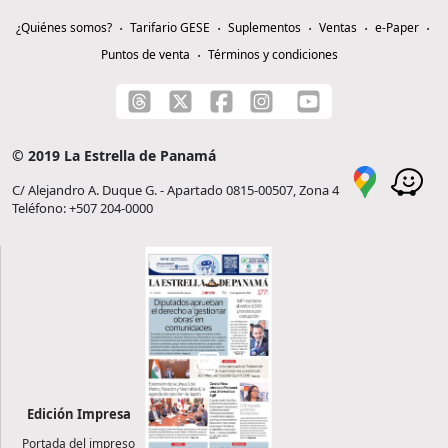
¿Quiénes somos?
Tarifario GESE
Suplementos
Ventas
e-Paper
Puntos de venta
Términos y condiciones
© 2019 La Estrella de Panamá
C/ Alejandro A. Duque G. - Apartado 0815-00507, Zona 4
Teléfono: +507 204-0000
Edición Impresa
Portada del impreso