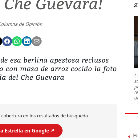
l Che Guevara!
s
Columna de Opinión
de esa berlina apestosa reclusos
o con masa de arroz cocido la foto
L
a del Che Guevara
s
p
r
d
 cobertura en los resultados de búsqueda.
a Estrella en Google ↗️
Ma
1