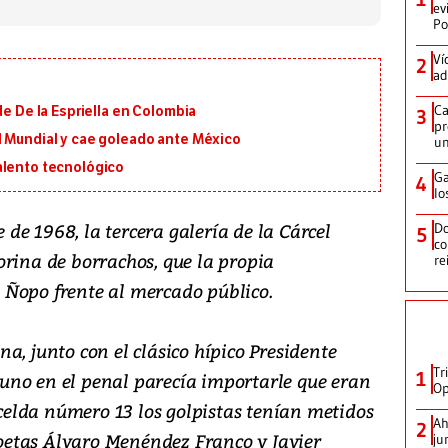
ev
Po
Ví
2
ad
Ca
de De la Espriella en Colombia
3
pr
l Mundial y cae goleado ante México
un
alento tecnológico
Ga
4
lo
e 1968, la tercera galería de la Cárcel
Do
5
co
orina de borrachos, que la propia
re
 Ñopo frente al mercado público.
a, junto con el clásico hípico Presidente
Tr
1
uno en el penal parecía importarle que eran
Op
a celda número 13 los golpistas tenían metidos
Ah
2
 poetas Álvaro Menéndez Franco y Javier
ju