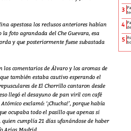
Pa
3
te
Pa
lina apestosa los reclusos anteriores habían
4
de
 la foto agrandada del Che Guevara, esa
As
5
rda y que posteriormente fuese subastada
bo
n los comentarios de Álvaro y los aromas de
ú que también estaba cautivo esperando el
repusculares de El Chorrillo cantaron desde
o llegó el desayuno de pan viril con café
a Atómico exclamó: ‘¡Chucha!’, porque había
que ocupaba todo el pasillo que apenas si
z, quien cumplía 21 días ufanándose de haber
fo Arias Madrid.