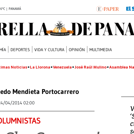
.6°C | PANAMÁ
MÍA
DEPORTES
VIDA Y CULTURA
OPINIÓN
MULTIMEDIA
timas Noticias
La Llorona
Venezuela
José Raúl Mulino
Asamblea Na
cedo Mendieta Portocarrero
24/04/2014 02:00
V
‘
OLUMNISTAS
c
s