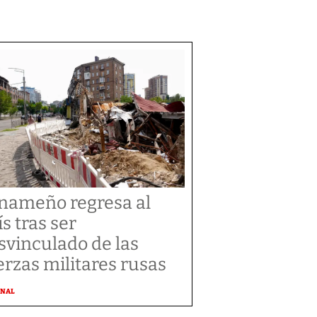
nameño regresa al
ís tras ser
svinculado de las
erzas militares rusas
ONAL