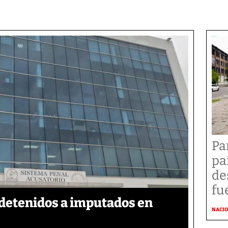
Pa
pa
de
fu
detenidos a imputados en
NACI