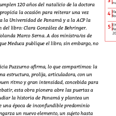
3
nu
cumplen 120 años del natalicio de la doctora
propicia la ocasión para reiterar una vez
If
4
fe
 a la Universidad de Panamá y a la ACP la
EN
5
 del libro: Clara González de Behringer.
Re
2
 Yolanda Marco Serna. A dos ministra/os de
ue Meduca publique el libro, sin embargo, no
ricia Puzzurno afirma, lo que compartimos: la
na estructura, prolija, articuladora, con un
 buen ritmo y gran intensidad, concebida para
batir, esta obra pionera abre las puertas a
udiar la historia de Panamá y plantea un
e una época de inconfundible predominio
engarza un nuevo elemento, un sujeto hasta