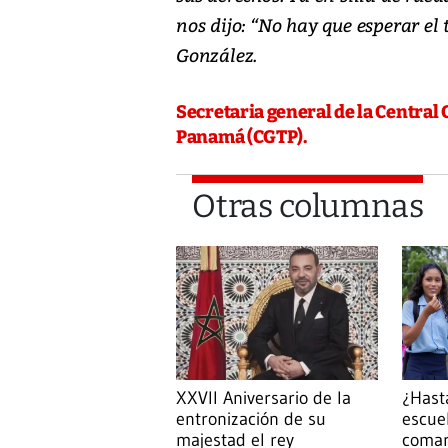
nos dijo: “No hay que esperar el 
González.
Secretaria general de la Centra
Panamá (CGTP).
Otras columnas
¿Hast
XXVII Aniversario de la
escue
entronización de su
comar
majestad el rey