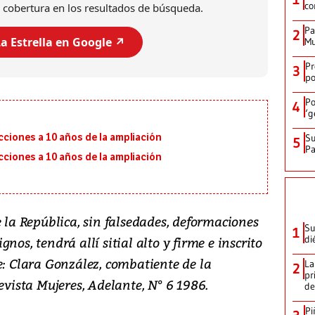
co
 cobertura en los resultados de búsqueda.
Pa
2
a Estrella en Google ↗️
Mu
Pr
3
po
Po
4
‘g
ecciones a 10 años de la ampliación
Su
5
P
ecciones a 10 años de la ampliación
e la República, sin falsedades, deformaciones
Su
1
di
nos, tendrá allí sitial alto y firme e inscrito
e: Clara González, combatiente de la
La
2
pr
evista Mujeres, Adelante, N° 6 1986.
de
Pi