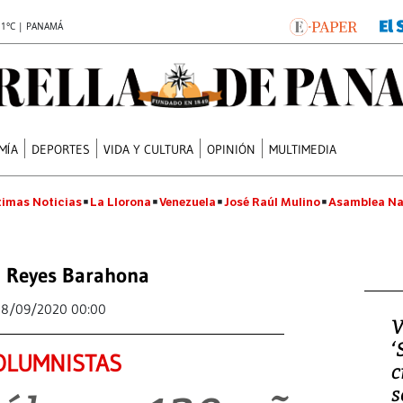
.1°C | PANAMÁ
MÍA
DEPORTES
VIDA Y CULTURA
OPINIÓN
MULTIMEDIA
timas Noticias
La Llorona
Venezuela
José Raúl Mulino
Asamblea Na
 Reyes Barahona
8/09/2020 00:00
V
‘
OLUMNISTAS
c
s