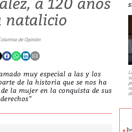
́lez, a 120 años
s
 natalicio
Columna de Opinión
L
lamado muy especial a las y los
s
parte de la historia que se nos ha
p
r
n de la mujer en la conquista de sus
d
derechos”
Se
1