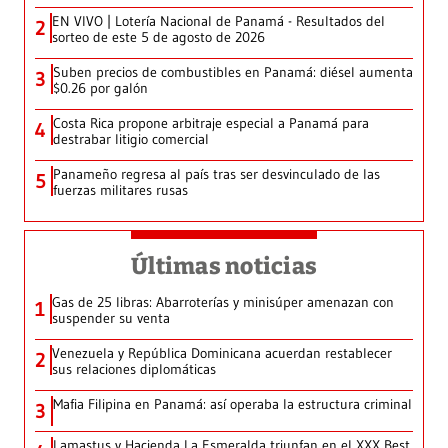
EN VIVO | Lotería Nacional de Panamá - Resultados del
2
sorteo de este 5 de agosto de 2026
Suben precios de combustibles en Panamá: diésel aumenta
3
$0.26 por galón
Costa Rica propone arbitraje especial a Panamá para
4
destrabar litigio comercial
Panameño regresa al país tras ser desvinculado de las
5
fuerzas militares rusas
Últimas noticias
Gas de 25 libras: Abarroterías y minisúper amenazan con
1
suspender su venta
Venezuela y República Dominicana acuerdan restablecer
2
sus relaciones diplomáticas
Mafia Filipina en Panamá: así operaba la estructura criminal
3
Lamastus y Hacienda La Esmeralda triunfan en el XXX Best