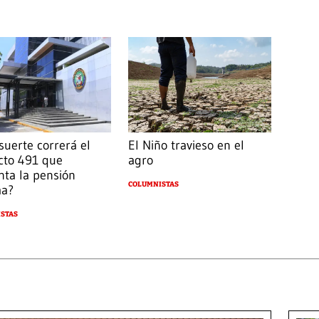
suerte correrá el
El Niño travieso en el
cto 491 que
agro
ta la pensión
COLUMNISTAS
ma?
STAS