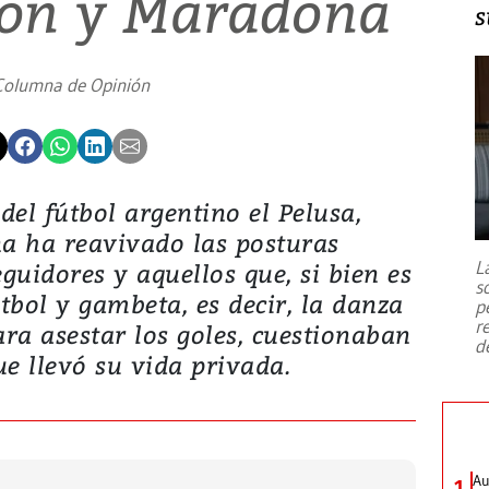
ón y Maradona
s
Columna de Opinión
del fútbol argentino el Pelusa,
a ha reavivado las posturas
L
guidores y aquellos que, si bien es
s
́tbol y gambeta, es decir, la danza
p
r
ara asestar los goles, cuestionaban
d
e llevó su vida privada.
Au
1