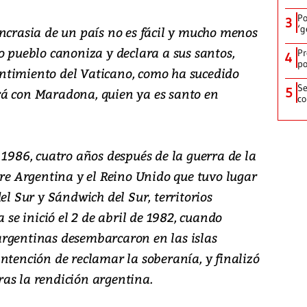
Po
3
‘g
incrasia de un país no es fácil y mucho menos
o pueblo canoniza y declara a sus santos,
Pr
4
po
ntimiento del Vaticano, como ha sucedido
Se
5
rá con Maradona, quien ya es santo en
co
 1986, cuatro años después de la guerra de la
tre Argentina y el Reino Unido que tuvo lugar
el Sur y Sándwich del Sur, territorios
a se inició el 2 de abril de 1982, cuando
argentinas desembarcaron en las islas
ntención de reclamar la soberanía, y finalizó
tras la rendición argentina.