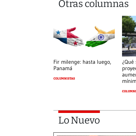
Otras columnas
Fir milenge: hasta luego,
¿Qué 
Panamá
proye
aumen
COLUMNISTAS
míni
COLUMNI
Lo Nuevo