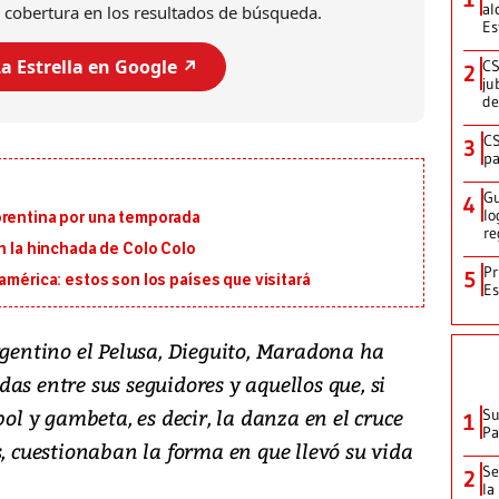
al
 cobertura en los resultados de búsqueda.
Es
a Estrella en Google ↗️
CS
2
ju
de
CS
3
pa
Gu
4
lo
orentina por una temporada
re
on la hinchada de Colo Colo
Pr
5
américa: estos son los países que visitará
Es
rgentino el Pelusa, Dieguito, Maradona ha
as entre sus seguidores y aquellos que, si
bol y gambeta, es decir, la danza en el cruce
Su
1
P
s, cuestionaban la forma en que llevó su vida
Se
2
la