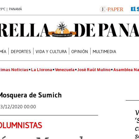
.9°C | PANAMÁ
MÍA
DEPORTES
VIDA Y CULTURA
OPINIÓN
MULTIMEDIA
timas Noticias
La Llorona
Venezuela
José Raúl Mulino
Asamblea Na
Mosquera de Sumich
13/12/2020 00:00
V
‘
OLUMNISTAS
c
s