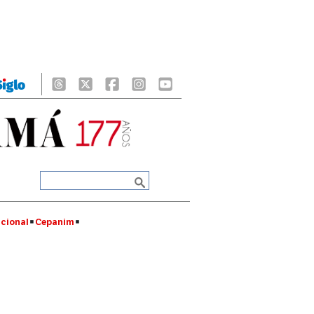
cional
Cepanim