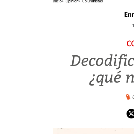
Inicio
>
Opinión
>
Columnistas
Enr
C
Decodifi
¿qué 