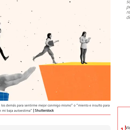
s
p
r
d
a los demás para sentirme mejor conmigo mismo” o “miento e insulto para
on mi baja autoestima”
Shutterstock
Ví
1