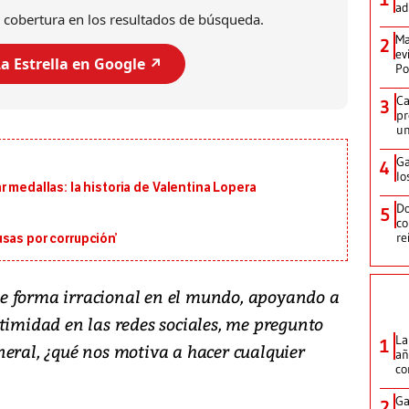
ad
 cobertura en los resultados de búsqueda.
Ma
2
ev
a Estrella en Google ↗️
Po
Ca
3
pr
un
Ga
4
lo
 medallas: la historia de Valentina Lopera
Do
5
co
re
sas por corrupción’
e forma irracional en el mundo, apoyando a
timidad en las redes sociales, me pregunto
La
1
neral, ¿qué nos motiva a hacer cualquier
añ
c
Ga
2