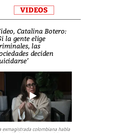
VIDEOS
ideo, Catalina Botero:
Si la gente elige
riminales, las
ociedades deciden
uicidarse’
a exmagistrada colombiana habla