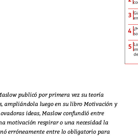
co
Gi
3
en
¿M
4
so
Lo
5
im
de
aslow publicó por primera vez su teoría
s, ampliándola luego en su libro Motivación y
novadoras ideas, Maslow confundió entre
na motivación respirar o una necesidad la
nó erróneamente entre lo obligatorio para