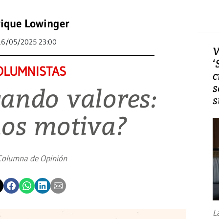
ique Lowinger
16/05/2025 23:00
V
‘
OLUMNISTAS
c
s
cando valores:
s
nos motiva?
Columna de Opinión
L