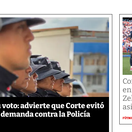
Co
en
Ze
 voto: advierte que Corte evitó
as
e demanda contra la Policía
FÚTBO