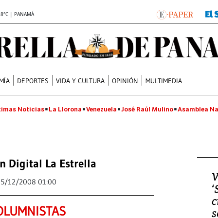
.8°C | PANAMÁ
MÍA
DEPORTES
VIDA Y CULTURA
OPINIÓN
MULTIMEDIA
timas Noticias
La Llorona
Venezuela
José Raúl Mulino
Asamblea Na
n Digital La Estrella
V
15/12/2008 01:00
‘
c
OLUMNISTAS
s