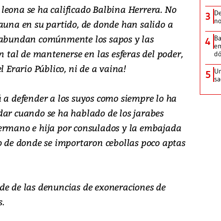
leona se ha calificado Balbina Herrera. No
De
3
no
fauna en su partido, de donde han salido a
e abundan comúnmente los sapos y las
Ba
4
em
n tal de mantenerse en las esferas del poder,
dó
l Erario Público, ni de a vaina!
Un
5
sa
á a defender a los suyos como siempre lo ha
dar cuando se ha hablado de los jarabes
ermano e hija por consulados y la embajada
no de donde se importaron cebollas poco aptas
de de las denuncias de exoneraciones de
.