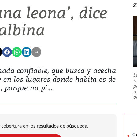
s
na leona’, dice
albina
nada confiable, que busca y acecha
L
e en los lugares donde habita es de
s
p
, porque no pi...
r
d
 cobertura en los resultados de búsqueda.
Ca
1