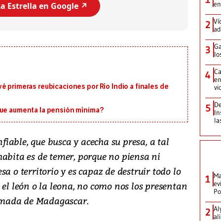
en
a Estrella en Google ↗️
Ví
2
ad
Ga
3
lo
Ca
4
en
é primeras reubicaciones por Río Indio a finales de
vi
De
5
que aumenta la pensión mínima?
In
la
iable, que busca y acecha su presa, a tal
habita es de temer, porque no piensa ni
a o territorio y es capaz de destruir todo lo
Ma
1
ev
 el león o la leona, no como nos los presentan
Po
animada de Madagascar.
Al
2
al