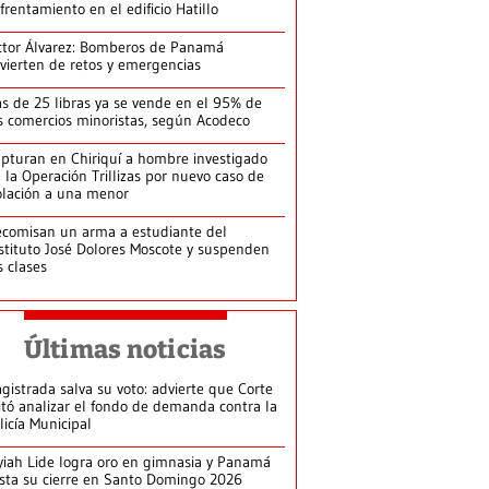
frentamiento en el edificio Hatillo
ctor Álvarez: Bomberos de Panamá
vierten de retos y emergencias
s de 25 libras ya se vende en el 95% de
s comercios minoristas, según Acodeco
pturan en Chiriquí a hombre investigado
 la Operación Trillizas por nuevo caso de
olación a una menor
comisan un arma a estudiante del
stituto José Dolores Moscote y suspenden
s clases
Últimas noticias
gistrada salva su voto: advierte que Corte
itó analizar el fondo de demanda contra la
licía Municipal
yiah Lide logra oro en gimnasia y Panamá
ista su cierre en Santo Domingo 2026