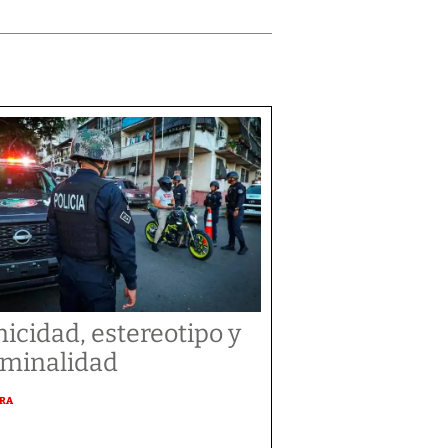
nicidad, estereotipo y
iminalidad
URA