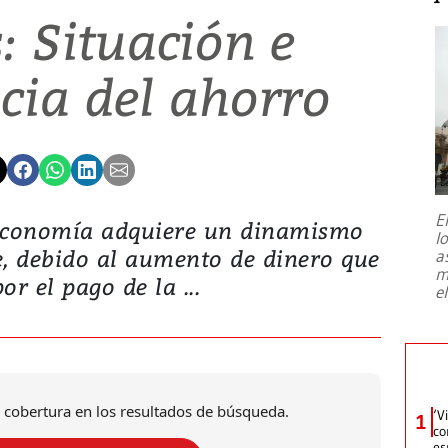
: Situación e
cia del ahorro
E
 economía adquiere un dinamismo
l
e, debido al aumento de dinero que
a
m
or el pago de la ...
e
 cobertura en los resultados de búsqueda.
‘V
1
co
es