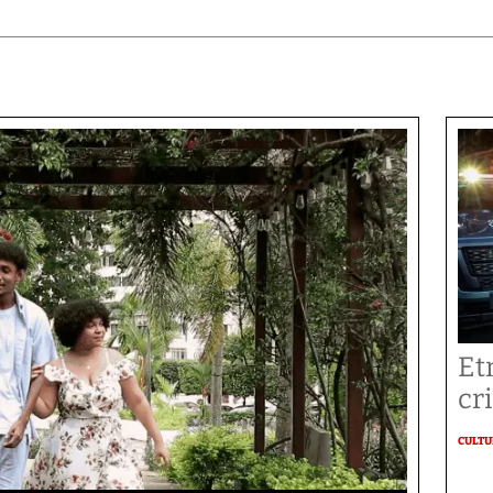
Et
cr
CULT