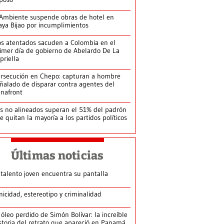
Ambiente suspende obras de hotel en
aya Bijao por incumplimientos
s atentados sacuden a Colombia en el
imer día de gobierno de Abelardo De La
priella
rsecución en Chepo: capturan a hombre
ñalado de disparar contra agentes del
nafront
s no alineados superan el 51% del padrón
le quitan la mayoría a los partidos políticos
Últimas noticias
 talento joven encuentra su pantalla​
nicidad, estereotipo y criminalidad
 óleo perdido de Simón Bolívar: la increíble
storia del retrato que apareció en Panamá