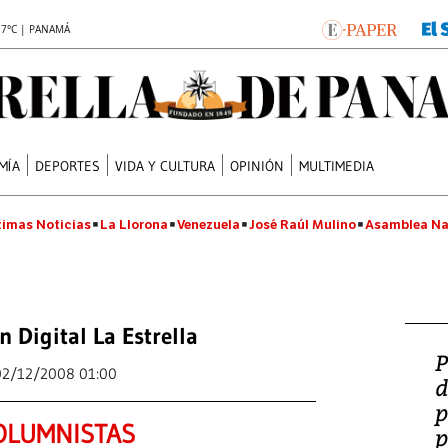
.7°C | PANAMÁ
MÍA
DEPORTES
VIDA Y CULTURA
OPINIÓN
MULTIMEDIA
timas Noticias
La Llorona
Venezuela
José Raúl Mulino
Asamblea Na
n Digital La Estrella
P
02/12/2008 01:00
d
p
OLUMNISTAS
p