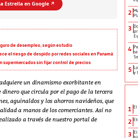
a Estrella en Google ↗️
Mi
2
Pl
Do
3
pr
Es
guro de desempleo, según estudio
Pe
4
se
rece el riesgo de despido por redes sociales en Panamá
Se
 supermercados sin fijar control de precios
Lo
5
y 
 adquiere un dinamismo exorbitante en
dinero que circula por el pago de la tercera
ones, aguinaldos y los ahorros navideños, que
El
1
alidad a manos de los comerciantes. Así no
realizado a través de nuestro portal de
Et
2
El
3
hi