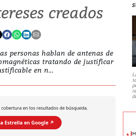
s
tereses creados
as personas hablan de antenas de
omagnéticas tratando de justificar
ustificable en n...
L
s
p
r
d
 cobertura en los resultados de búsqueda.
a Estrella en Google ↗️
IM
1