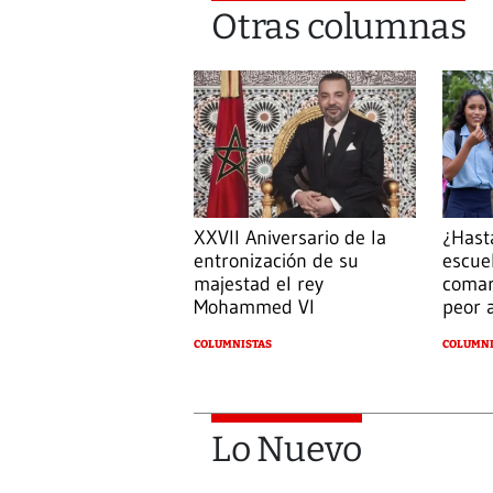
Otras columnas
¿Hast
XXVII Aniversario de la
escue
entronización de su
comar
majestad el rey
peor 
Mohammed VI
COLUMNI
COLUMNISTAS
Lo Nuevo