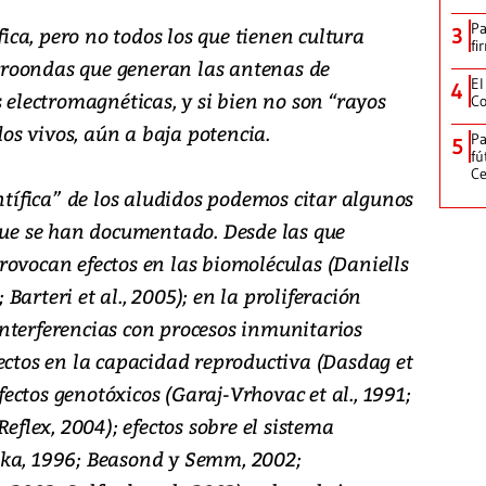
Pa
fica, pero no todos los que tienen cultura
3
fi
microondas que generan las antenas de
El
4
s electromagnéticas, y si bien no son “rayos
Co
idos vivos, aún a baja potencia.
Pa
5
fú
Ce
entífica” de los aludidos podemos citar algunos
 que se han documentado. Desde las que
rovocan efectos en las biomoléculas (Daniells
; Barteri et al., 2005); en la proliferación
; interferencias con procesos inmunitarios
ectos en la capacidad reproductiva (Dasdag et
efectos genotóxicos (Garaj-Vrhovac et al., 1991;
Reflex, 2004); efectos sobre el sistema
ska, 1996; Beasond y Semm, 2002;