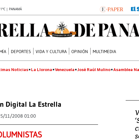
.1°C | PANAMÁ
MÍA
DEPORTES
VIDA Y CULTURA
OPINIÓN
MULTIMEDIA
timas Noticias
La Llorona
Venezuela
José Raúl Mulino
Asamblea Na
n Digital La Estrella
V
25/11/2008 01:00
‘
c
OLUMNISTAS
s