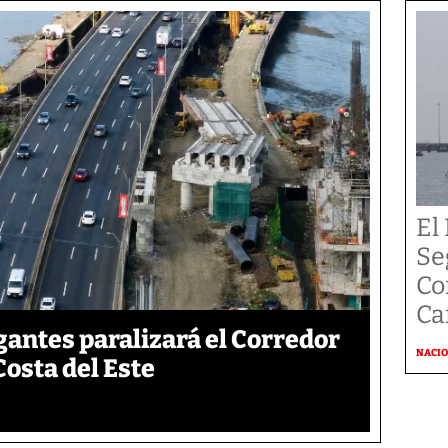
El
Se
Co
Ca
gantes paralizará el Corredor
NACI
Costa del Este