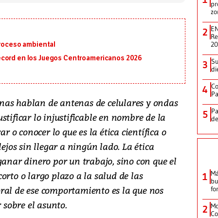
pr
zo
EN
2
Re
2
proceso ambiental
écord en los Juegos Centroamericanos 2026
Su
3
di
Co
4
Pa
nas hablan de antenas de celulares y ondas
Pa
5
stificar lo injustificable en nombre de la
de
ar o conocer lo que es la ética científica o
lejos sin llegar a ningún lado. La ética
ganar dinero por un trabajo, sino con que el
Má
orto o largo plazo a la salud de las
1
bu
ral de ese comportamiento es la que nos
fo
r sobre el asunto.
Mo
2
Co