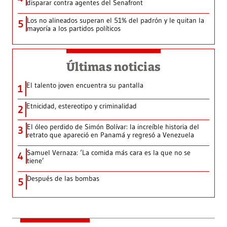
disparar contra agentes del Senafront
Los no alineados superan el 51% del padrón y le quitan la
5
mayoría a los partidos políticos
Últimas noticias
El talento joven encuentra su pantalla​
1
Etnicidad, estereotipo y criminalidad
2
El óleo perdido de Simón Bolívar: la increíble historia del
3
retrato que apareció en Panamá y regresó a Venezuela
Samuel Vernaza: ‘La comida más cara es la que no se
4
tiene’
Después de las bombas
5