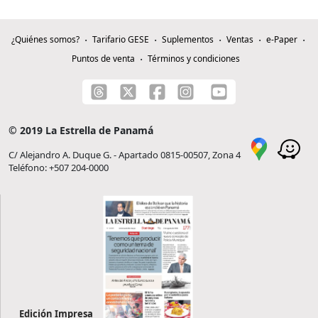
¿Quiénes somos?
Tarifario GESE
Suplementos
Ventas
e-Paper
Puntos de venta
Términos y condiciones
© 2019 La Estrella de Panamá
C/ Alejandro A. Duque G. - Apartado 0815-00507, Zona 4
Teléfono: +507 204-0000
Edición Impresa