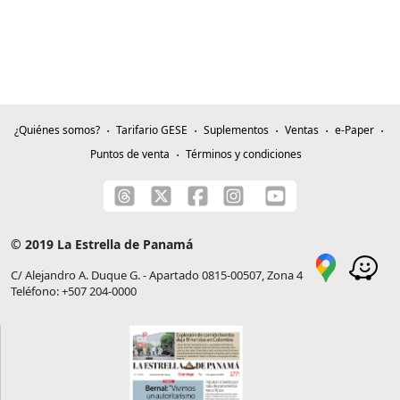
¿Quiénes somos?
Tarifario GESE
Suplementos
Ventas
e-Paper
Puntos de venta
Términos y condiciones
© 2019 La Estrella de Panamá
C/ Alejandro A. Duque G. - Apartado 0815-00507, Zona 4
Teléfono: +507 204-0000