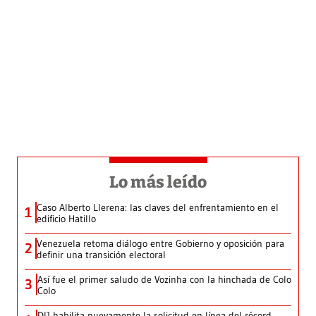
Lo más leído
Caso Alberto Llerena: las claves del enfrentamiento en el
1
edificio Hatillo
Venezuela retoma diálogo entre Gobierno y oposición para
2
definir una transición electoral
Así fue el primer saludo de Vozinha con la hinchada de Colo
3
Colo
DIJ habilita nuevamente la solicitud en línea del récord