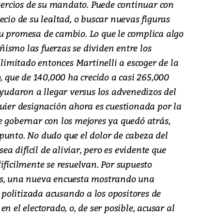
 tercios de su mandato. Puede continuar con
ecio de su lealtad, o buscar nuevas figuras
u promesa de cambio. Lo que le complica algo
ismo las fuerzas se dividen entre los
 limitado entonces Martinelli a escoger de la
o, que de 140,000 ha crecido a casi 265,000
ayudaron a llegar versus los advenedizos del
quier designación ahora es cuestionada por la
e gobernar con los mejores ya quedó atrás,
punto. No dudo que el dolor de cabeza del
 difícil de aliviar, pero es evidente que
ifícilmente se resuelvan. Por supuesto
es, una nueva encuesta mostrando una
olitizada acusando a los opositores de
n el electorado, o, de ser posible, acusar al