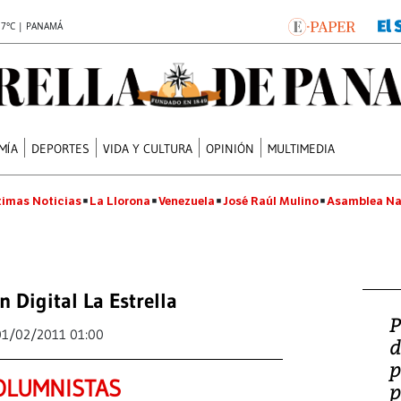
.7°C | PANAMÁ
MÍA
DEPORTES
VIDA Y CULTURA
OPINIÓN
MULTIMEDIA
timas Noticias
La Llorona
Venezuela
José Raúl Mulino
Asamblea Na
n Digital La Estrella
P
01/02/2011 01:00
d
p
OLUMNISTAS
p