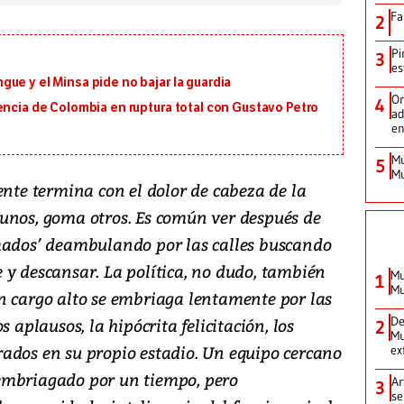
Fa
2
Pi
3
es
ue y el Minsa pide no bajar la guardia
Or
4
encia de Colombia en ruptura total con Gustavo Petro
ad
en
Mu
5
Mu
ente termina con el dolor de cabeza de la
unos, goma otros. Es común ver después de
mados’ deambulando por las calles buscando
 y descansar. La política, no dudo, también
Mu
1
Mu
n cargo alto se embriaga lentamente por las
De
 aplausos, la hipócrita felicitación, los
2
Mu
ados en su propio estadio. Un equipo cercano
ex
embriagado por un tiempo, pero
Ar
3
se