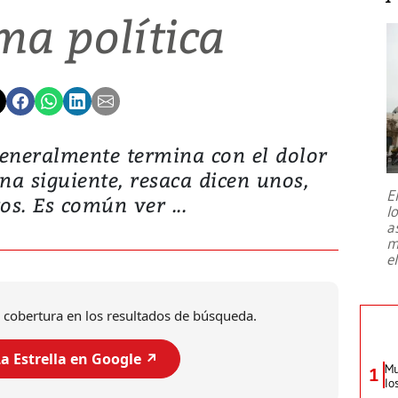
ma política
a generalmente termina con el dolor
na siguiente, resaca dicen unos,
E
s. Es común ver ...
l
a
m
e
 cobertura en los resultados de búsqueda.
a Estrella en Google ↗️
Mu
1
lo