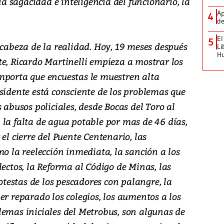
 sagacidad e inteligencia del funcionario, la
Ap
4
de
El
5
 cabeza de la realidad. Hoy, 19 meses después
Li
H
te, Ricardo Martinelli empieza a mostrar los
mporta que encuestas le muestren alta
sidente está consciente de los problemas que
 abusos policiales, desde Bocas del Toro al
 la falta de agua potable por mas de 46 días,
el cierre del Puente Centenario, las
mo la reelección inmediata, la sanción a los
lectos, la Reforma al Código de Minas, las
rotestas de los pescadores con palangre, la
er reparado los colegios, los aumentos a los
lemas iniciales del Metrobus, son algunas de