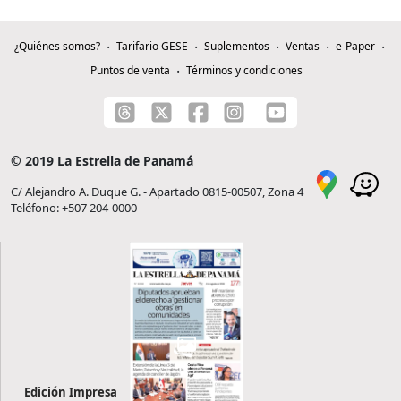
¿Quiénes somos?
Tarifario GESE
Suplementos
Ventas
e-Paper
Puntos de venta
Términos y condiciones
© 2019 La Estrella de Panamá
C/ Alejandro A. Duque G. - Apartado 0815-00507, Zona 4
Teléfono: +507 204-0000
Edición Impresa