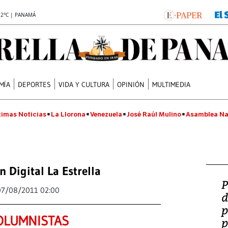
.2°C | PANAMÁ
MÍA
DEPORTES
VIDA Y CULTURA
OPINIÓN
MULTIMEDIA
timas Noticias
La Llorona
Venezuela
José Raúl Mulino
Asamblea Na
n Digital La Estrella
P
07/08/2011 02:00
d
p
OLUMNISTAS
p