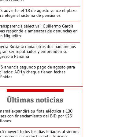
S advierte: el 18 de agosto vence el plazo
ra elegir el sistema de pensiones
ransparencia selectiva’: Guillermo García
vas responde a amenazas de denuncias en
n Miguelito
erra Rusia-Ucrania: otros dos panameños
gran ser repatriados y emprenden su
greso a Panamá
S anuncia segundo pago de agosto para
bilados: ACH y cheque tienen fechas
finidas
Últimas noticias
namá expandirá su flota eléctrica a 130
ses con financiamiento del BID por $26
llones
rú moverá todos los días feriados al viernes
ra potenciar productividad y turismo