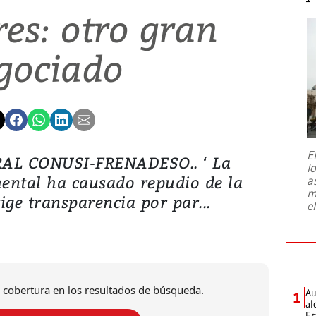
es: otro gran
gociado
E
AL CONUSI-FRENADESO.. ‘ La
l
ental ha causado repudio de la
a
m
xige transparencia por par...
e
 cobertura en los resultados de búsqueda.
Au
1
al
Es