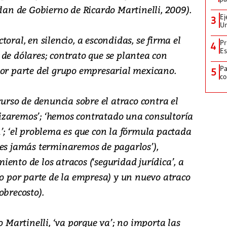
Plan de Gobierno de Ricardo Martinelli, 2009).
Ej
3
Un
oral, en silencio, a escondidas, se firma el
Pr
4
Es
de dólares; contrato que se plantea con
por parte del grupo empresarial mexicano.
P
5
co
curso de denuncia sobre el atraco contra el
izaremos’; ‘hemos contratado una consultoría
’; ‘el problema es que con la fórmula pactada
res jamás terminaremos de pagarlos’),
ento de los atracos (‘seguridad jurídica’, a
to por parte de la empresa) y un nuevo atraco
obrecosto).
o Martinelli, ‘va porque va’; no importa las