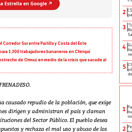
a Estrella en Google ↗️
CS
2
pa
‘T
3
Ri
Sa
 Corredor Sur entre Paitilla y Costa del Este
Gu
4
lo
ara 1,300 trabajadores bananeros en Chiriquí
re
 estrecho de Ormuz en medio de la crisis que sacude al
CS
5
ju
de
FRENADESO.
a causado repudio de la población, que exige
Pa
1
nes dirigen y administran el país y claman
bu
mi
tituciones del Sector Público. El pueblo desea
Pe
puestos y rechaza el mal uso y abuso de los
2
pa