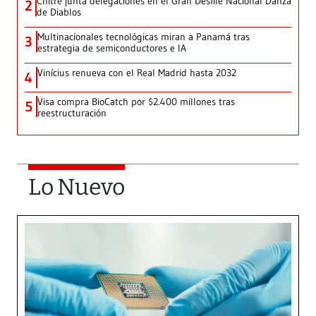
Chitré junta delegaciones en el Gran Desfile Nacional Danza
2
de Diablos
Multinacionales tecnológicas miran a Panamá tras
3
estrategia de semiconductores e IA
Vinícius renueva con el Real Madrid hasta 2032
4
Visa compra BioCatch por $2.400 millones tras
5
reestructuración
Lo Nuevo