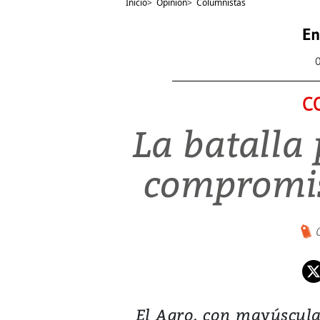
Inicio
>
Opinión
>
Columnistas
En
C
La batalla 
compromi
El Agro, con mayúscula