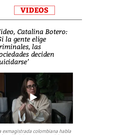
VIDEOS
ideo, Catalina Botero:
Si la gente elige
riminales, las
ociedades deciden
uicidarse’
a exmagistrada colombiana habla