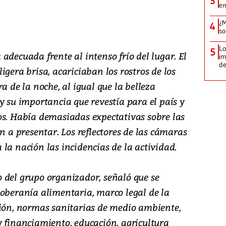
3
en
¿M
4
so
Lo
5
adecuada frente al intenso frío del lugar. El
im
de
igera brisa, acariciaban los rostros de los
a de la noche, al igual que la belleza
y su importancia que revestía para el país y
os. Había demasiadas expectativas sobre las
n a presentar. Los reflectores de las cámaras
la nación las incidencias de la actividad.
 del grupo organizador, señaló que se
soberanía alimentaria, marco legal de la
ción, normas sanitarias de medio ambiente,
y financiamiento, educación, agricultura