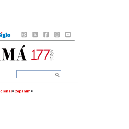
cional
Cepanim