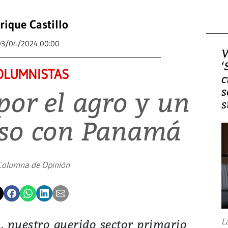
rique Castillo
03/04/2024 00:00
V
‘
OLUMNISTAS
c
s
por el agro y un
s
so con Panamá
Columna de Opinión
L
, nuestro querido sector primario