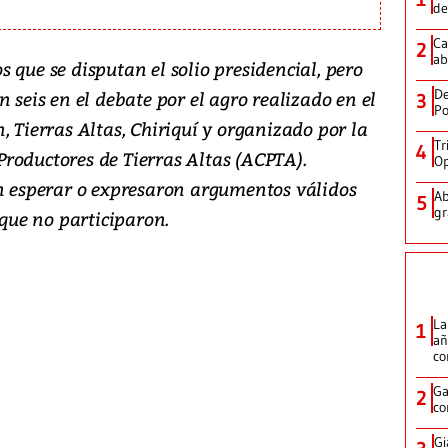
de
Ca
2
ab
 que se disputan el solio presidencial, pero
De
 seis en el debate por el agro realizado en el
3
Po
, Tierras Altas, Chiriquí y organizado por la
Tr
4
roductores de Tierras Altas (ACPTA).
Op
on esperar o expresaron argumentos válidos
Ab
5
gr
 que no participaron.
La
1
añ
c
Ga
2
co
Gi