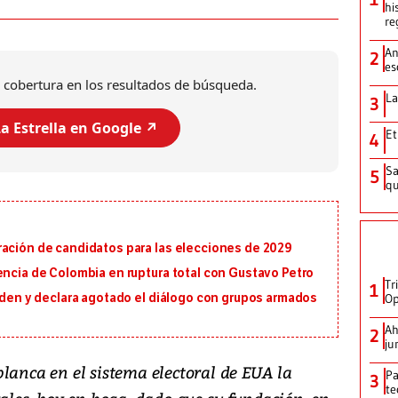
hi
re
An
2
es
 cobertura en los resultados de búsqueda.
La
3
a Estrella en Google ↗️
Et
4
Sa
5
qu
ración de candidatos para las elecciones de 2029
encia de Colombia en ruptura total con Gustavo Petro
Tr
1
orden y declara agotado el diálogo con grupos armados
Op
Ah
2
ju
lanca en el sistema electoral de EUA la
Pa
3
te