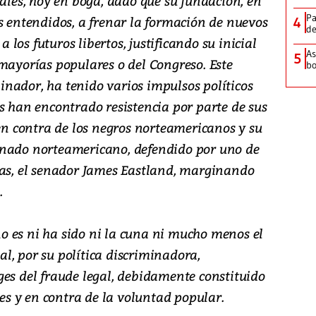
rales, hoy en boga, dado que su fundación, en
Pa
s entendidos, a frenar la formación de nuevos
4
de
a los futuros libertos, justificando su inicial
As
5
mayorías populares o del Congreso. Este
bo
nador, ha tenido varios impulsos políticos
s han encontrado resistencia por parte de sus
 en contra de los negros norteamericanos y su
enado norteamericano, defendido por uno de
tas, el senador James Eastland, marginando
.
 es ni ha sido ni la cuna ni mucho menos el
l, por su política discriminadora,
ges del fraude legal, debidamente constituido
les y en contra de la voluntad popular.