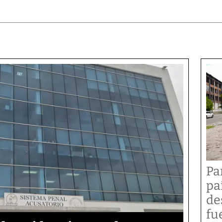
Pa
pa
de
fu