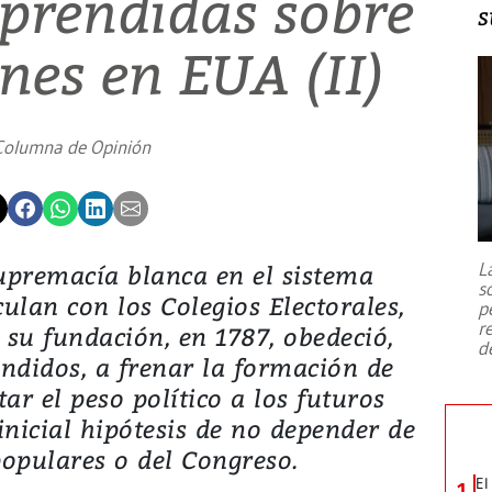
aprendidas sobre
s
ones en EUA (II)
Columna de Opinión
L
upremacía blanca en el sistema
s
culan con los Colegios Electorales,
p
r
su fundación, en 1787, obedeció,
d
endidos, a frenar la formación de
ar el peso político a los futuros
 inicial hipótesis de no depender de
populares o del Congreso.
El
1