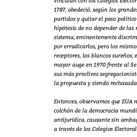
vinculan con los Colegios Electo
1787, obedeció, según los grande
partidos y quitar el peso político 
hipótesis de no depender de las 
sistema, eminentemente discrimi
por erradicarlos, pero los mismo
receptores, los blancos sureños,
mayor auge en 1970 frente al S
sus más proclives segregacionis
la propuesta y siendo rechazada
Entonces, observamos que EUA no
colchón de la democracia mundia
antijurídica, causante sin amba
a través de los Colegios Electora