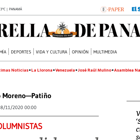
.3°C | PANAMÁ
MÍA
DEPORTES
VIDA Y CULTURA
OPINIÓN
MULTIMEDIA
timas Noticias
La Llorona
Venezuela
José Raúl Mulino
Asamblea Na
o Moreno—Patiño
18/11/2020 00:00
V
‘
OLUMNISTAS
c
s