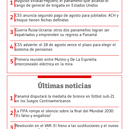
Augusto Villalaz-Higuero, el panameño que alcanzó el
1
rango de general de brigada en Estados Unidos
CSS anuncia segundo pago de agosto para jubilados: ACH y
2
cheque tienen fechas definidas
Guerra Rusia-Ucrania: otros dos panameños logran ser
3
repatriados y emprenden su regreso a Panamá
CSS advierte: el 18 de agosto vence el plazo para elegir el
4
sistema de pensiones
Primera reunión entre Mulino y De La Espriella:
5
interconexión eléctrica en la mira
Últimas noticias
Panamá disputará la medalla de bronce en fútbol sub-21
1
en los Juegos Centroamericanos
La FIFA rompe el silencio sobre la final del Mundial 2030:
2
‘Es falso y engañoso’
Revolución en el VAR: El freno a las sustituciones y el nuevo
3