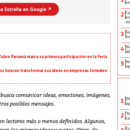
en
a Estrella en Google ↗️
Ca
2
en
vi
Ga
3
lo
Ví
4
ad
Cobre Panamá marca su primera participación en la Feria
Ve
5
op
 buscan transformar sus ideas en empresas formales
o busca comunicar ideas, emociones, imágenes,
IM
1
tros posibles mensajes.
ag
‘N
2
ca
n lectores más o menos definidos. Algunos,
Cu
enen las mismas ideas y gustos. Otros, de