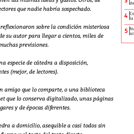
3
de
ectores que nadie habría sospechado.
Co
4
la
 reflexionaron sobre la condición misteriosa
Nu
5
is
 de su autor para llegar a cientos, miles de
 muchas previsiones.
na especie de cátedra a disposición,
es (mejor, de lectores).
 amigo que lo comparte, o una biblioteca
rnet que lo conserva digitalizado, unas páginas
gares y de épocas diferentes.
dra a domicilio, asequible a casi todos sin