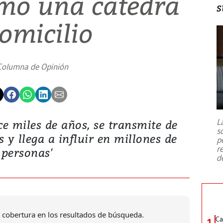
omo una cátedra
s
omicilio
Columna de Opinión
L
ce miles de años, se transmite de
s
y llega a influir en millones de
p
r
personas'
d
 cobertura en los resultados de búsqueda.
Ca
1