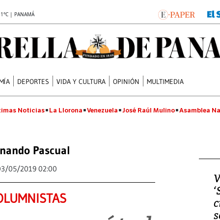
.1°C | PANAMÁ
MÍA
DEPORTES
VIDA Y CULTURA
OPINIÓN
MULTIMEDIA
timas Noticias
La Llorona
Venezuela
José Raúl Mulino
Asamblea Na
nando Pascual
03/05/2019 02:00
V
‘
OLUMNISTAS
c
s