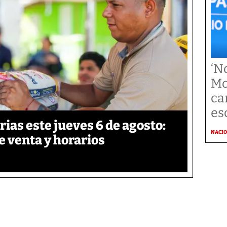
‘N
Mo
ca
es
ias este jueves 6 de agosto:
NACI
e venta y horarios