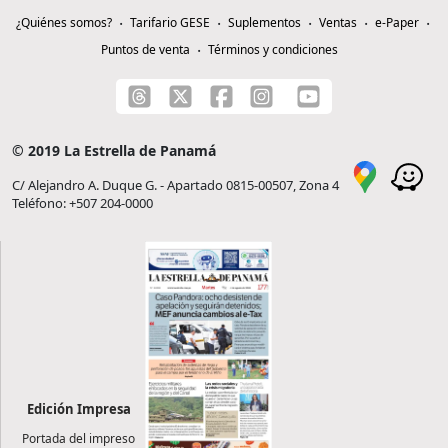
¿Quiénes somos?
Tarifario GESE
Suplementos
Ventas
e-Paper
Puntos de venta
Términos y condiciones
© 2019 La Estrella de Panamá
C/ Alejandro A. Duque G. - Apartado 0815-00507, Zona 4
Teléfono: +507 204-0000
Edición Impresa
Portada del impreso