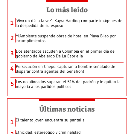
Lo más leído
‘Vivo un día a la vez’: Kayra Harding comparte imágenes de
1
la despedida de su esposo
MiAmbiente suspende obras de hotel en Playa Bijao por
2
incumplimientos
Dos atentados sacuden a Colombia en el primer día de
3
gobierno de Abelardo De La Espriella
Persecución en Chepo: capturan a hombre señalado de
4
disparar contra agentes del Senafront
Los no alineados superan el 51% del padrón y le quitan la
5
mayoría a los partidos políticos
Últimas noticias
El talento joven encuentra su pantalla​
1
Etnicidad, estereotipo y criminalidad