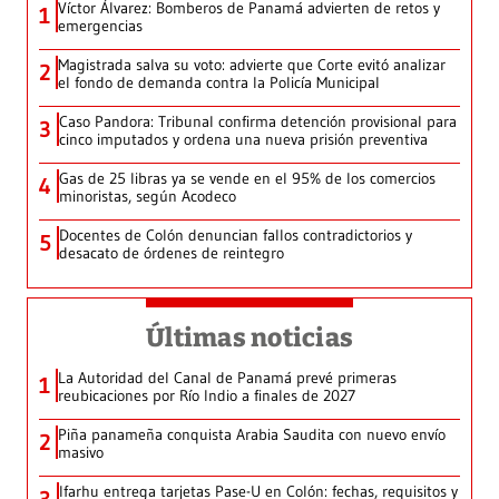
Víctor Álvarez: Bomberos de Panamá advierten de retos y
1
emergencias
Magistrada salva su voto: advierte que Corte evitó analizar
2
el fondo de demanda contra la Policía Municipal
Caso Pandora: Tribunal confirma detención provisional para
3
cinco imputados y ordena una nueva prisión preventiva
Gas de 25 libras ya se vende en el 95% de los comercios
4
minoristas, según Acodeco
Docentes de Colón denuncian fallos contradictorios y
5
desacato de órdenes de reintegro
Últimas noticias
La Autoridad del Canal de Panamá prevé primeras
1
reubicaciones por Río Indio a finales de 2027
Piña panameña conquista Arabia Saudita con nuevo envío
2
masivo
Ifarhu entrega tarjetas Pase-U en Colón: fechas, requisitos y
3