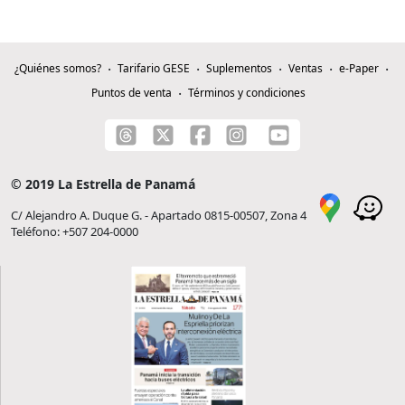
¿Quiénes somos?
Tarifario GESE
Suplementos
Ventas
e-Paper
Puntos de venta
Términos y condiciones
© 2019 La Estrella de Panamá
C/ Alejandro A. Duque G. - Apartado 0815-00507, Zona 4
Teléfono: +507 204-0000