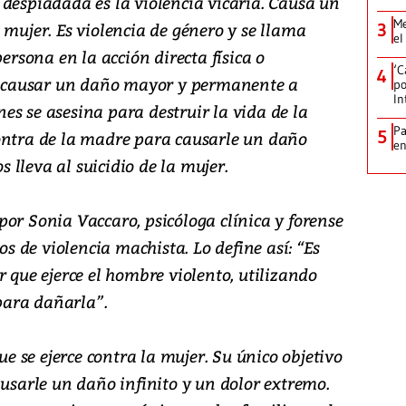
 despiadada es la violencia vicaria. Causa un
Me
 mujer. Es violencia de género y se llama
3
el
persona en la acción directa física o
‘C
4
ra causar un daño mayor y permanente a
po
In
enes se asesina para destruir la vida de la
Pa
5
ontra de la madre para causarle un daño
e
lleva al suicidio de la mujer.
or Sonia Vaccaro, psicóloga clínica y forense
sos de violencia machista. Lo define así: “Es
r que ejerce el hombre violento, utilizando
 para dañarla”.
que se ejerce contra la mujer. Su único objetivo
ausarle un daño infinito y un dolor extremo.