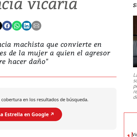
cia vicaria
s
ncia machista que convierte en
res de la mujer a quien el agresor
re hacer daño"
L
s
p
r
d
 cobertura en los resultados de búsqueda.
a Estrella en Google ↗️
Ví
1