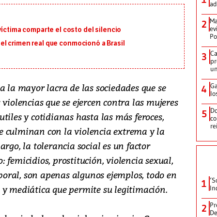
ad
Ma
2
ev
víctima comparte el costo del silencio
Po
en el crimen real que conmocionó a Brasil
Ca
3
pr
un
a la mayor lacra de las sociedades que se
Ga
4
lo
 violencias que se ejercen contra las mujeres
Do
5
tiles y cotidianas hasta las más feroces,
co
re
 culminan con la violencia extrema y la
rgo, la tolerancia social es un factor
 femicidios, prostitución, violencia sexual,
laboral, son apenas algunos ejemplos, todo en
‘S
1
 y mediática que permite su legitimación.
In
Pr
2
De