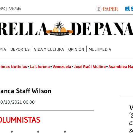
.0°C | PANAMÁ
MÍA
DEPORTES
VIDA Y CULTURA
OPINIÓN
MULTIMEDIA
timas Noticias
La Llorona
Venezuela
José Raúl Mulino
Asamblea Na
anca Staff Wilson
10/10/2021 00:00
V
‘
OLUMNISTAS
c
s