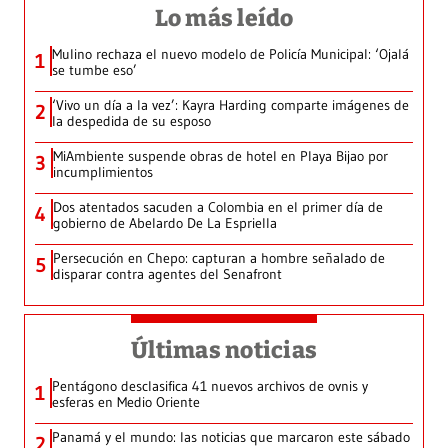
Lo más leído
Mulino rechaza el nuevo modelo de Policía Municipal: ‘Ojalá
1
se tumbe eso’
‘Vivo un día a la vez’: Kayra Harding comparte imágenes de
2
la despedida de su esposo
MiAmbiente suspende obras de hotel en Playa Bijao por
3
incumplimientos
Dos atentados sacuden a Colombia en el primer día de
4
gobierno de Abelardo De La Espriella
Persecución en Chepo: capturan a hombre señalado de
5
disparar contra agentes del Senafront
Últimas noticias
Pentágono desclasifica 41 nuevos archivos de ovnis y
1
esferas en Medio Oriente
Panamá y el mundo: las noticias que marcaron este sábado
2