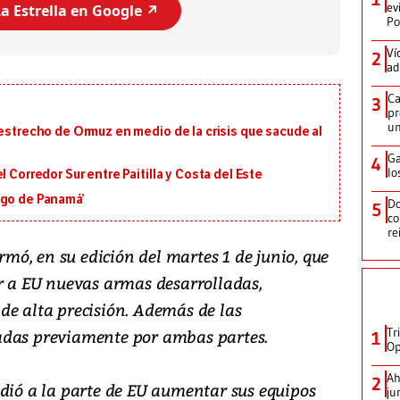
ev
a Estrella en Google ↗️
Po
Ví
2
ad
Ca
3
pr
un
 estrecho de Ormuz en medio de la crisis que sacude al
Ga
4
lo
 Corredor Sur entre Paitilla y Costa del Este
igo de Panamá’
Do
5
co
re
ormó, en su edición del martes 1 de junio, que
ar a EU nuevas armas desarrolladas,
de alta precisión. Además de las
Tr
adas previamente por ambas partes.
1
Op
Ah
2
idió a la parte de EU aumentar sus equipos
ju