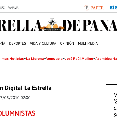
.8°C | PANAMÁ
MÍA
DEPORTES
VIDA Y CULTURA
OPINIÓN
MULTIMEDIA
timas Noticias
La Llorona
Venezuela
José Raúl Mulino
Asamblea Na
n Digital La Estrella
V
17/06/2010 02:00
‘
c
OLUMNISTAS
s