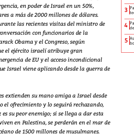
rgencia, en poder de Israel en un 50%,
Pa
3
te
res a más de 2000 millones de dólares.
ante las recientes visitas del ministro de
Pa
4
de
conversación con funcionarios de la
As
5
Barack Obama y el Congreso, según
bo
 el ejército israelí atribuye gran
mergencia de EU y el acceso incondicional
ue Israel viene aplicando desde la guerra de
bes extienden su mano amiga a Israel desde
o el ofrecimiento y lo seguirá rechazando,
es su peor enemigo; si se llega a dar esta
 viven en Palestina, se perderán en el mar de
océano de 1500 millones de musulmanes.