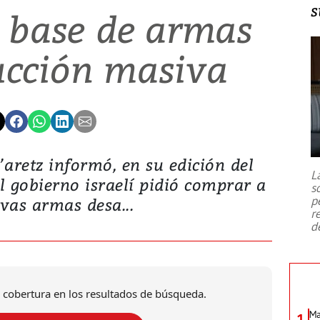
s
 base de armas
ucción masiva
a’aretz informó, en su edición del
L
l gobierno israelí pidió comprar a
s
p
vas armas desa...
r
d
 cobertura en los resultados de búsqueda.
Ma
1