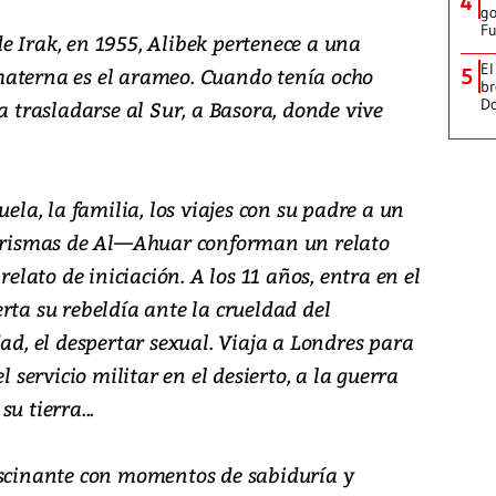
4
go
Fu
e Irak, en 1955, Alibek pertenece a una
El
materna es el arameo. Cuando tenía ocho
5
br
D
a trasladarse al Sur, a Basora, donde vive
uela, la familia, los viajes con su padre a un
rismas de Al—Ahuar conforman un relato
relato de iniciación. A los 11 años, entra en el
rta su rebeldía ante la crueldad del
dad, el despertar sexual. Viaja a Londres para
l servicio militar en el desierto, a la guerra
u tierra...
ascinante con momentos de sabiduría y