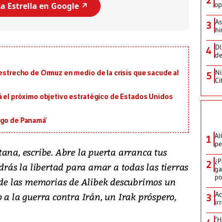
2
op
a Estrella en Google ↗️
As
3
hi
DI
4
de
Ni
 estrecho de Ormuz en medio de la crisis que sacude al
5
Ci
á el próximo objetivo estratégico de Estados Unidos
igo de Panamá’
AI
1
pe
ana, escribe. Abre la puerta arranca tus
¿P
2
ndrás la libertad para amar a todas las tierras
ga
po
s de las memorias de Alibek descubrimos un
Ac
 a la guerra contra Irán, un Irak próspero,
3
ir
‘H