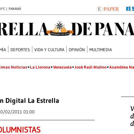
.6°C | PANAMÁ
MÍA
DEPORTES
VIDA Y CULTURA
OPINIÓN
MULTIMEDIA
timas Noticias
La Llorona
Venezuela
José Raúl Mulino
Asamblea Na
n Digital La Estrella
V
20/02/2011 01:00
d
d
OLUMNISTAS