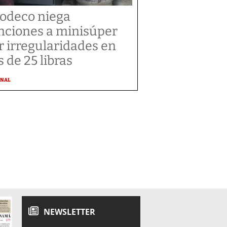
odeco niega
nciones a minisúper
r irregularidades en
s de 25 libras
ONAL
NEWSLETTER