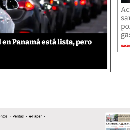
Ac
sa
po
ga
l en Panamá está lista, pero
NACI
ntos
Ventas
e-Paper