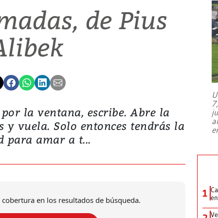
madas, de Pius
Alibek
U
7
por la ventana, escribe. Abre la
j
a
s y vuela. Solo entonces tendrás la
e
d para amar a t...
Ca
1
en
 cobertura en los resultados de búsqueda.
Ve