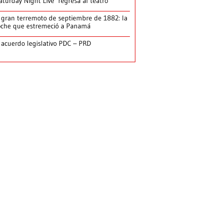
aturday Night Live’ regresa al teatro
 gran terremoto de septiembre de 1882: la
che que estremeció a Panamá
 acuerdo legislativo PDC – PRD