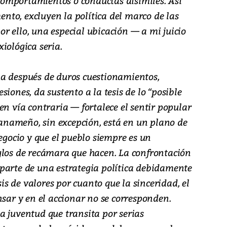
y comportamientos o conductas disímiles. Así
to, excluyen la política del marco de las
r ello, una especial ubicación — a mi juicio
iológica seria.
a después de duros cuestionamientos,
iones, da sustento a la tesis de lo “posible
en vía contraria — fortalece el sentir popular
 panameño, sin excepción, está en un plano de
negocio y que el pueblo siempre es un
glos de recámara que hacen. La confrontación
parte de una estrategia política debidamente
sis de valores por cuanto que la sinceridad, el
nsar y en el accionar no se corresponden.
a juventud que transita por serias