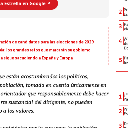
a Estrella en Google ↗️
Pr
2
Es
Pa
3
el
¡V
4
ración de candidatos para las elecciones de 2029
de
D
ia: los grandes retos que marcarán su gobierno
Pa
ta sigue sacudiendo a España y Europa
5
lo
ue están acostumbrados los políticos,
la población, tomada en cuenta únicamente en
el orientador que responsablemente debe hacer
¿P
1
Pa
parte sustancial del dirigente, no pueden
Pr
 a los valores.
2
Es
De
3
s axiológica por la que vaga la población,