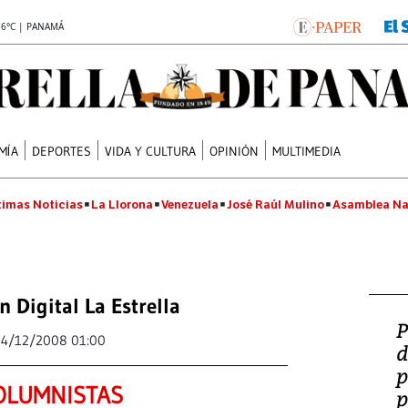
.6°C | PANAMÁ
MÍA
DEPORTES
VIDA Y CULTURA
OPINIÓN
MULTIMEDIA
timas Noticias
La Llorona
Venezuela
José Raúl Mulino
Asamblea Na
n Digital La Estrella
P
14/12/2008 01:00
d
p
OLUMNISTAS
p