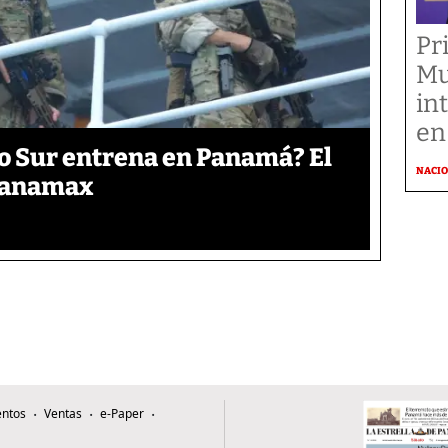
Pr
Mu
in
en
o Sur entrena en Panamá? El
NACI
 Panamax
ntos
Ventas
e-Paper