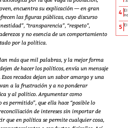
‘S
joven, encuentra su explicación — en gran
El
4
no
recen las figuras públicas, cuyo discurso
nestidad”, “transparencia”, “respeto”,
El
5
 aderezos y no esencia de un comportamiento
ado por la política.
lan más que mil palabras, y la mejor forma
 dejen de hacer los políticos, envía un mensaje
r. Esos recados dejan un sabor amargo y una
van a la frustración y a no ponderar
ica y al político. Argumentar como
o es permitido”, que ella hace “posible lo
reconciliación de intereses sin importar de
ir que en política se permite cualquier cosa,