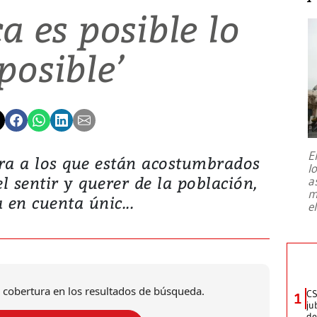
ca es posible lo
posible’
E
ra a los que están acostumbrados
l
el sentir y querer de la población,
a
m
en cuenta únic...
e
 cobertura en los resultados de búsqueda.
CS
1
ju
de