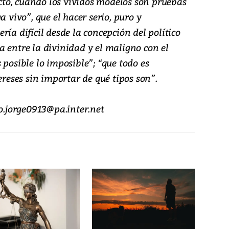
recto, cuando los vívidos modelos son pruebas
a vivo”, que el hacer serio, puro y
ía difícil desde la concepción del político
 entre la divinidad y el maligno con el
 posible lo imposible”; “que todo es
ereses sin importar de qué tipos son”.
io.jorge0913@pa.inter.net