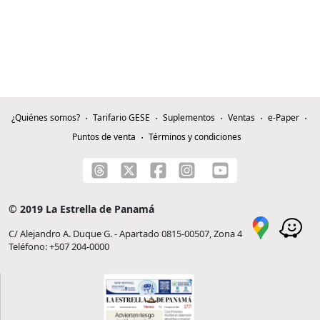
¿Quiénes somos?
Tarifario GESE
Suplementos
Ventas
e-Paper
Puntos de venta
Términos y condiciones
© 2019 La Estrella de Panamá
C/ Alejandro A. Duque G. - Apartado 0815-00507, Zona 4
Teléfono: +507 204-0000