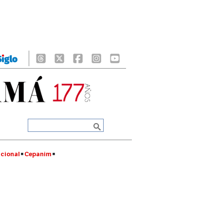
cional
Cepanim