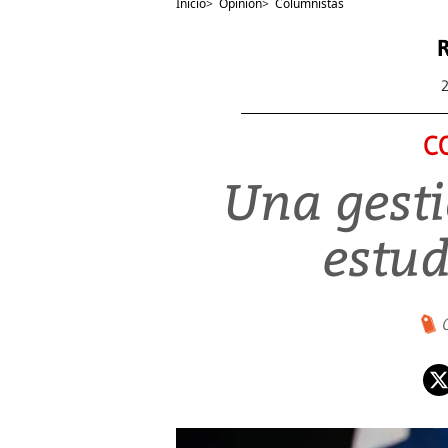
Inicio
>
Opinión
>
Columnistas
R
C
Una gest
estud