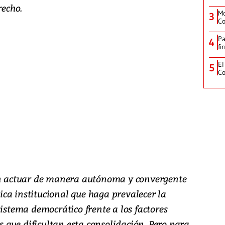
recho.
Mo
3
Co
Pa
4
fi
El
5
Co
ben actuar de manera autónoma y convergente
ca institucional que haga prevalecer la
sistema democrático frente a los factores
que dificultan esta consolidación. Pero para