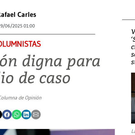
afael Carles
29/06/2025 01:00
V
‘
OLUMNISTAS
c
s
ión digna para
s
io de caso
Columna de Opinión
L