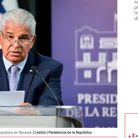
s
p
r
d
República de Panamá.
Cedida | Presidencia de la República
Ca
1