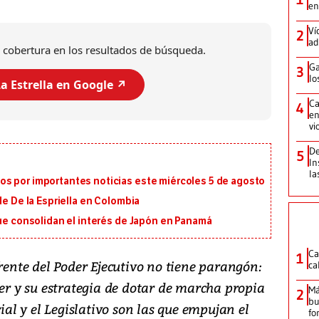
en
Ví
2
ad
 cobertura en los resultados de búsqueda.
Ga
3
lo
a Estrella en Google ↗️
Ca
4
en
vi
De
5
In
la
s por importantes noticias este miércoles 5 de agosto
de De la Espriella en Colombia
que consolidan el interés de Japón en Panamá
Ca
1
frente del Poder Ejecutivo no tiene parangón:
ca
der y su estrategia de dotar de marcha propia
Má
2
bu
cial y el Legislativo son las que empujan el
fo