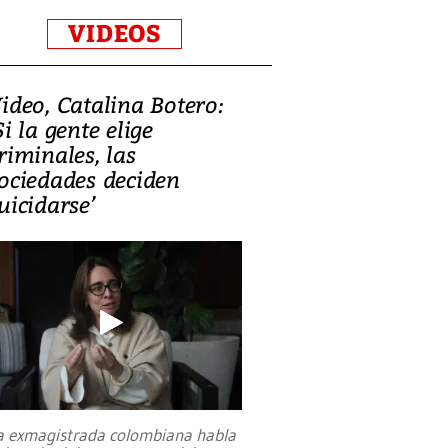
VIDEOS
ideo, Catalina Botero:
Si la gente elige
riminales, las
ociedades deciden
uicidarse’
a exmagistrada colombiana habla