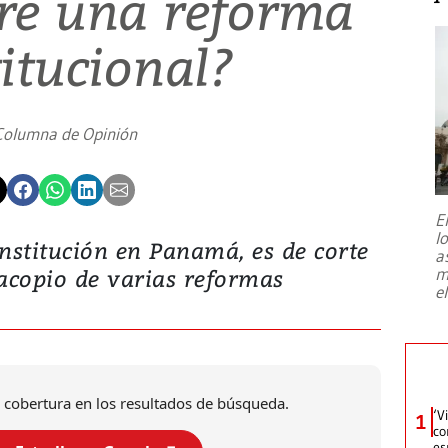
ere una reforma
itucional?
Columna de Opinión
E
l
onstitución en Panamá, es de corte
a
 acopio de varias reformas
m
e
 cobertura en los resultados de búsqueda.
‘V
1
co
es