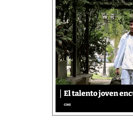
El talento joven enc
CINE