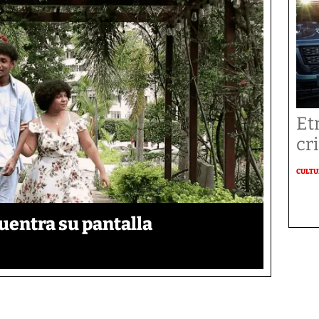
Et
cr
CULT
uentra su pantalla​