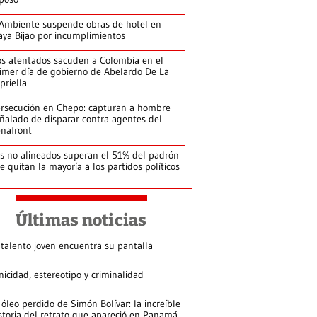
Ambiente suspende obras de hotel en
aya Bijao por incumplimientos
s atentados sacuden a Colombia en el
imer día de gobierno de Abelardo De La
priella
rsecución en Chepo: capturan a hombre
ñalado de disparar contra agentes del
nafront
s no alineados superan el 51% del padrón
le quitan la mayoría a los partidos políticos
Últimas noticias
 talento joven encuentra su pantalla​
nicidad, estereotipo y criminalidad
 óleo perdido de Simón Bolívar: la increíble
storia del retrato que apareció en Panamá