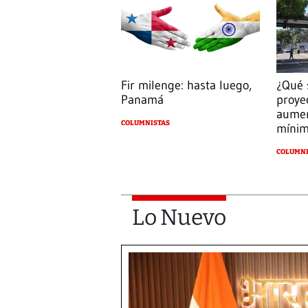
Fir milenge: hasta luego,
¿Qué 
Panamá
proye
aumen
COLUMNISTAS
míni
COLUMNI
Lo Nuevo