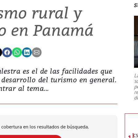
s
ismo rural y
co en Panamá
estra es el de las facilidades que
L
al desarrollo del turismo en general.
s
p
ntrar al tema...
r
d
 cobertura en los resultados de búsqueda.
CS
1