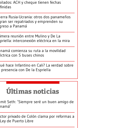
bilados: ACH y cheque tienen fechas
finidas
erra Rusia-Ucrania: otros dos panameños
gran ser repatriados y emprenden su
greso a Panamá
imera reunión entre Mulino y De La
priella: interconexión eléctrica en la mira
namá comienza su ruta a la movilidad
éctrica con 5 buses chinos
ué hace Infantino en Cali? La verdad sobre
 presencia con De la Espriella
Últimas noticias
mit Seth: ‘Siempre seré un buen amigo de
anamá’
ctor privado de Colón clama por reformas a
 Ley de Puerto Libre