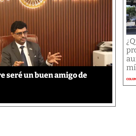
¿Q
pr
au
mí
re seré un buen amigo de
COLU