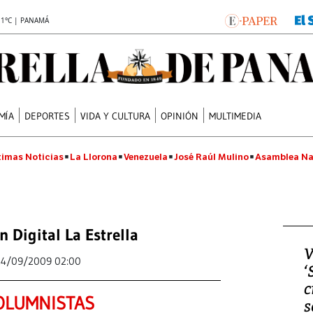
.1°C | PANAMÁ
MÍA
DEPORTES
VIDA Y CULTURA
OPINIÓN
MULTIMEDIA
timas Noticias
La Llorona
Venezuela
José Raúl Mulino
Asamblea Na
n Digital La Estrella
V
24/09/2009 02:00
‘
c
OLUMNISTAS
s