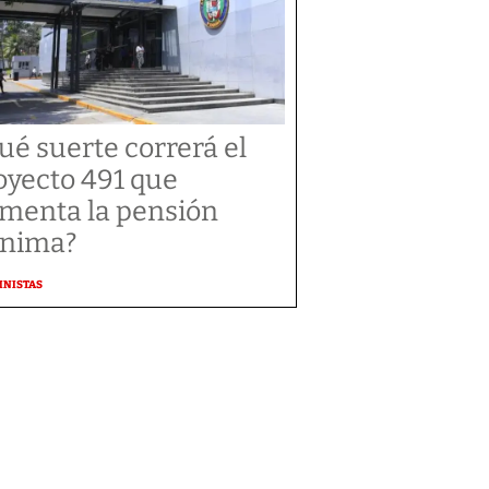
ué suerte correrá el
oyecto 491 que
menta la pensión
nima?
MNISTAS