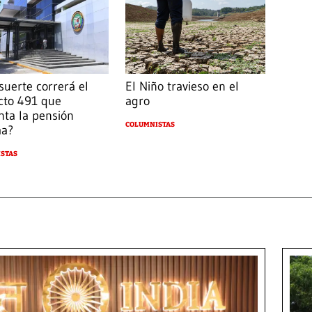
suerte correrá el
El Niño travieso en el
cto 491 que
agro
ta la pensión
COLUMNISTAS
ma?
STAS