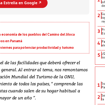
ju
a Estrella en Google ↗️
de
Gu
2
lo
re
Pr
3
Es
 la economía de los pueblos del Camino del Jiloca
eos en Panamá
Pa
4
el
 viernes para potenciar productividad y turismo
¿Q
5
su
l de las facilidades que deberá ofrecer el
n general. Al entrar al tema, nos remontamos
zación Mundial del Turismo de la ONU,
iento de todos los países, “ comprende las
Su
1
P
istas cuando salen de su hogar habitual a
Se
2
mayor de un año ”.
la