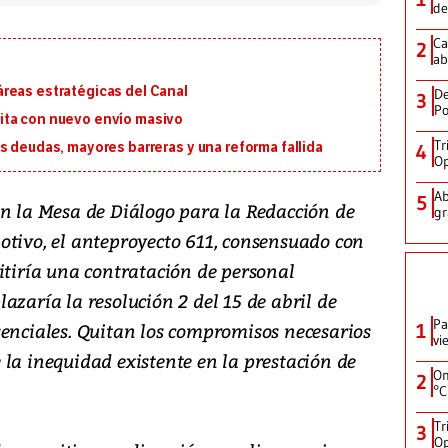
de
Ca
2
ab
reas estratégicas del Canal
De
3
Po
ita con nuevo envío masivo
Tr
s deudas, mayores barreras y una reforma fallida
4
Op
Ab
5
en la Mesa de Diálogo para la Redacción de
gr
otivo, el anteproyecto 611, consensuado con
itiría una contratación de personal
azaría la resolución 2 del 15 de abril de
Pa
senciales. Quitan los compromisos necesarios
1
vi
la inequidad existente en la prestación de
On
2
°C
Tr
3
Op