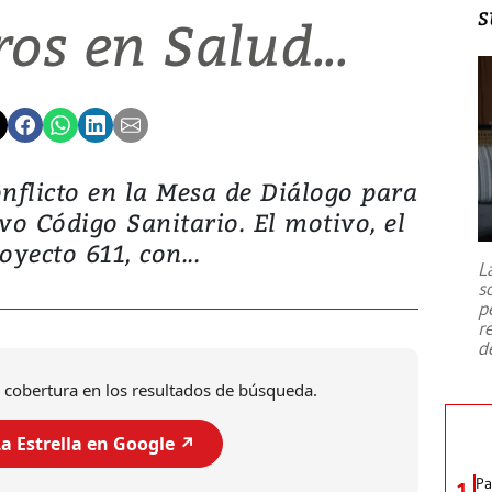
s
os en Salud...
nflicto en la Mesa de Diálogo para
vo Código Sanitario. El motivo, el
oyecto 611, con...
L
s
p
r
d
 cobertura en los resultados de búsqueda.
a Estrella en Google ↗️
Pa
1