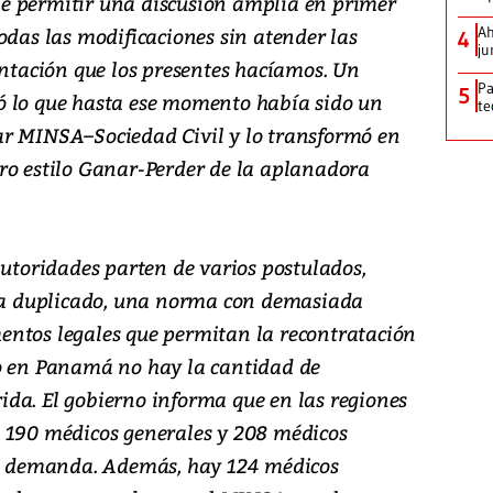
s de permitir una discusión amplia en primer
odas las modificaciones sin atender las
Ah
4
ju
entación que los presentes hacíamos. Un
Pa
5
ó lo que hasta ese momento había sido un
te
ar MINSA–Sociedad Civil y lo transformó en
ro estilo Ganar-Perder de la aplanadora
autoridades parten de varios postulados,
 ha duplicado, una norma con demasiada
entos legales que permitan la recontratación
to en Panamá no hay la cantidad de
da. El gobierno informa que en las regiones
 190 médicos generales y 208 médicos
 la demanda. Además, hay 124 médicos