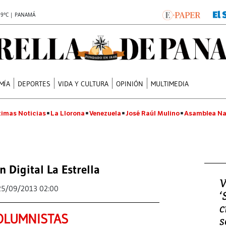
.9°C | PANAMÁ
MÍA
DEPORTES
VIDA Y CULTURA
OPINIÓN
MULTIMEDIA
timas Noticias
La Llorona
Venezuela
José Raúl Mulino
Asamblea Na
n Digital La Estrella
V
25/09/2013 02:00
‘
c
OLUMNISTAS
s