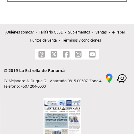
¿Quiénes somos?
Tarifario GESE
Suplementos
Ventas
e-Paper
Puntos de venta
Términos y condiciones
© 2019 La Estrella de Panamá
C/ Alejandro A. Duque G. - Apartado 0815-00507, Zona 4
Teléfono: +507 204-0000