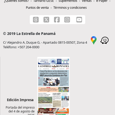
¿Quiénes somos?
Tarifario GESE
Suplementos
Ventas
e-Paper
Puntos de venta
Términos y condiciones
© 2019 La Estrella de Panamá
C/ Alejandro A. Duque G. - Apartado 0815-00507, Zona 4
Teléfono: +507 204-0000
Edición Impresa
Portada del impreso
del 4 de agosto de