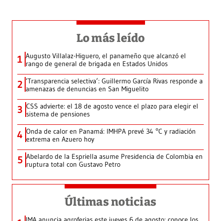
Lo más leído
Augusto Villalaz-Higuero, el panameño que alcanzó el
1
rango de general de brigada en Estados Unidos
‘Transparencia selectiva’: Guillermo García Rivas responde a
2
amenazas de denuncias en San Miguelito
CSS advierte: el 18 de agosto vence el plazo para elegir el
3
sistema de pensiones
Onda de calor en Panamá: IMHPA prevé 34 °C y radiación
4
extrema en Azuero hoy
Abelardo de la Espriella asume Presidencia de Colombia en
5
ruptura total con Gustavo Petro
Últimas noticias
IMA anuncia agroferias este jueves 6 de agosto: conoce los