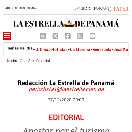
SÁBADO 08 AGOSTO 2026
28.0°C | PANAMÁ
Últimas Noticias
La Llorona
Venezuela
José Raúl
Inicio
>
Opinión
>
Editorial
Redacción La Estrella de Panamá
periodistas@laestrella.com.pa
27/12/2020 00:00
EDITORIAL
Apostar por el turismo