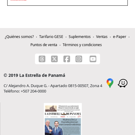
¿Quiénes somos?
Tarifario GESE
Suplementos
Ventas
e-Paper
Puntos de venta
Términos y condiciones
© 2019 La Estrella de Panamá
C/ Alejandro A. Duque G. - Apartado 0815-00507, Zona 4
Teléfono: +507 204-0000