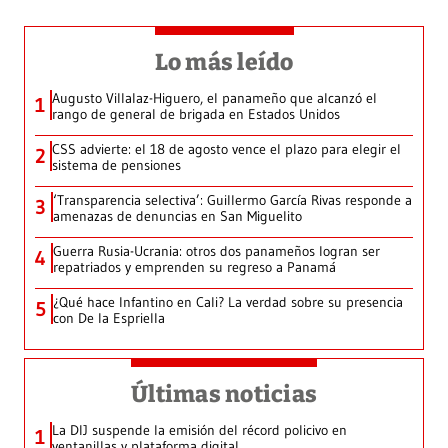
Lo más leído
Augusto Villalaz-Higuero, el panameño que alcanzó el
1
rango de general de brigada en Estados Unidos
CSS advierte: el 18 de agosto vence el plazo para elegir el
2
sistema de pensiones
‘Transparencia selectiva’: Guillermo García Rivas responde a
3
amenazas de denuncias en San Miguelito
Guerra Rusia-Ucrania: otros dos panameños logran ser
4
repatriados y emprenden su regreso a Panamá
¿Qué hace Infantino en Cali? La verdad sobre su presencia
5
con De la Espriella
Últimas noticias
La DIJ suspende la emisión del récord policivo en
1
ventanillas y plataforma digital