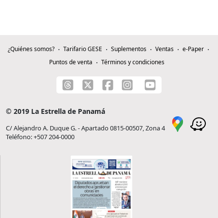
¿Quiénes somos?
Tarifario GESE
Suplementos
Ventas
e-Paper
Puntos de venta
Términos y condiciones
© 2019 La Estrella de Panamá
C/ Alejandro A. Duque G. - Apartado 0815-00507, Zona 4
Teléfono: +507 204-0000